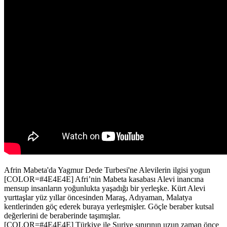
Afrin Mabeta'da Yagmur Dede Turbesi'ne Alevilerin ilgisi yogun
[COLOR=#4E4E4E] Afri’nin Mabeta kasabası Alevi inancına
mensup insanların yoğunlukta yaşadığı bir yerleşke. Kürt Alevi
yurttaşlar yüz yıllar öncesinden Maraş, Adıyaman, Malatya
kentlerinden göç ederek buraya yerleşmişler. Göçle beraber kutsal
değerlerini de beraberinde taşımışlar.
[COLOR=#4E4E4E] Türkiye ile Suriye sınırının uzun zaman önce