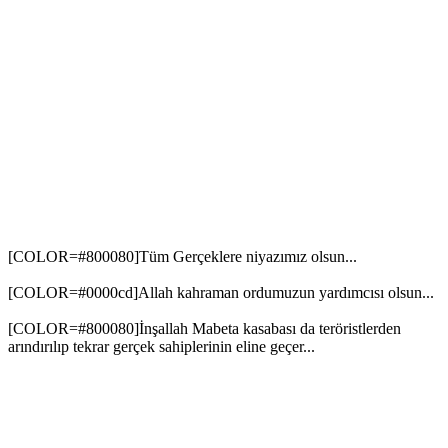
[COLOR=#800080]Tüm Gerçeklere niyazımız olsun...
[COLOR=#0000cd]Allah kahraman ordumuzun yardımcısı olsun...
[COLOR=#800080]İnşallah Mabeta kasabası da teröristlerden
arındırılıp tekrar gerçek sahiplerinin eline geçer...