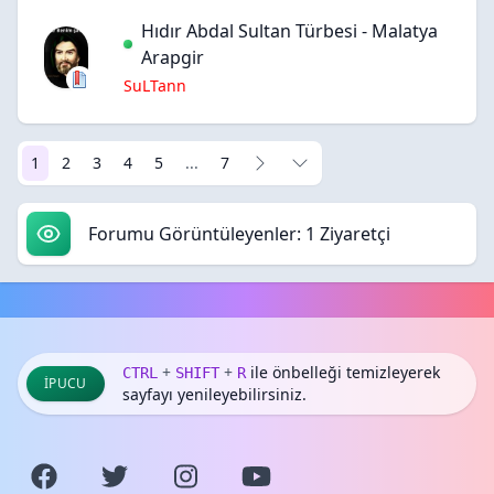
Hıdır Abdal Sultan Türbesi - Malatya
Arapgir
SuLTann
1
2
3
4
5
...
7
Forumu Görüntüleyenler: 1 Ziyaretçi
+
+
ile önbelleği temizleyerek
CTRL
SHIFT
R
İPUCU
sayfayı yenileyebilirsiniz.