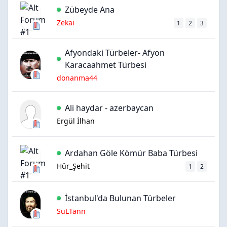
Zübeyde Ana
Zekai
1
2
3
Afyondaki Türbeler- Afyon
Karacaahmet Türbesi
donanma44
Ali haydar - azerbaycan
Ergül İlhan
Ardahan Göle Kömür Baba Türbesi
Hür_Şehit
1
2
İstanbul'da Bulunan Türbeler
SuLTann