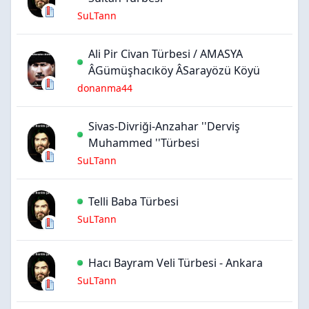
SuLTann
Ali Pir Civan Türbesi / AMASYA
ÂGümüşhacıköy ÂSarayözü Köyü
donanma44
Sivas-Divriği-Anzahar ''Derviş
Muhammed ''Türbesi
SuLTann
Telli Baba Türbesi
SuLTann
Hacı Bayram Veli Türbesi - Ankara
SuLTann