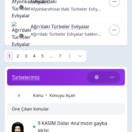
Evliyalar
Afyonkarahisar'daki Türbeler Evliyalar
Ağrı'daki Türbeler Evliyalar
Ağrı'daki Türbeler Evliyalar hakkında bilgiler
1
2
3
4
5
...
7
Türbelerimiz
Konu
•
Konuyu Açan
#
Öne Çıkan Konular
9 KASIM Didar Ana'mızın gayba
girişi