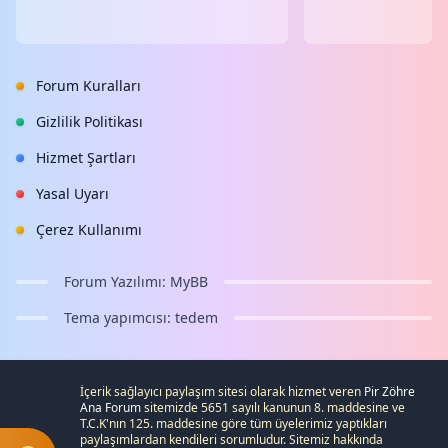
Forum Kuralları
Gizlilik Politikası
Hizmet Şartları
Yasal Uyarı
Çerez Kullanımı
Forum Yazılımı:
MyBB
Tema yapımcısı:
tedem
İçerik sağlayıcı paylaşım sitesi olarak hizmet veren
Pir Zöhre
Ana Forum
sitemizde 5651 sayılı kanunun 8. maddesine ve
T.C.K
'nın 125. maddesine göre tüm üyelerimiz yaptıkları
paylaşımlardan kendileri sorumludur. Sitemiz hakkında