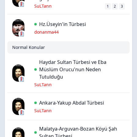
SuLTann
1
2
3
Hz.Üseyin'in Türbesi
donanma44
Normal Konular
Haydar Sultan Türbesi ve Eba
Müslüm Orucu'nun Neden
Tutulduğu
SuLTann
Ankara-Yakup Abdal Türbesi
SuLTann
Malatya-Arguvan-Bozan Köyü Şah
Sultan Türbesi