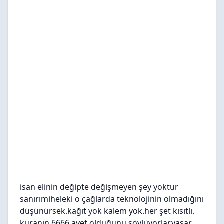
isan elinin değipte değişmeyen şey yoktur
sanırımiheleki o çağlarda teknolojinin olmadığını
düşünürsek.kağıt yok kalem yok.her şet kısıtlı.
kuranın 6666 ayet olduğunu söylüyorlar.yaşar