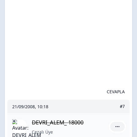
CEVAPLA
21/09/2008, 10:18
#7
DEVRI_ALEM_ 18000
DEVRI_ALE
Cezalı Üye