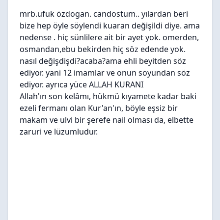
mrb.ufuk özdogan. candostum.. yılardan beri
bize hep öyle söylendi kuaran değişildi diye. ama
nedense . hiç sünlilere ait bir ayet yok. omerden,
osmandan,ebu bekirden hiç söz edende yok.
nasıl değişdişdi?acaba?ama ehli beyitden söz
ediyor. yani 12 imamlar ve onun soyundan söz
ediyor. ayrıca yüce ALLAH KURANI
Allah'ın son kelâmı, hükmü kıyamete kadar baki
ezeli fermanı olan Kur'an'ın, böyle eşsiz bir
makam ve ulvi bir şerefe nail olması da, elbette
zaruri ve lüzumludur.