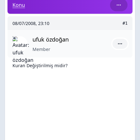
Kuran Değiştirilmiş midir?
Konu
08/07/2008, 23:10
#1
ufuk özdoğan
ufuk özdo
Member
Kuran Değiştirilmiş midir?