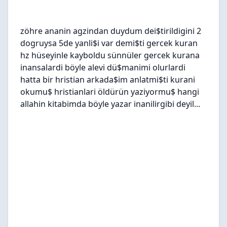
zöhre ananin agzindan duydum dei$tirildigini 2
dogruysa 5de yanli$i var demi$ti gercek kuran
hz hüseyinle kayboldu sünnüler gercek kurana
inansalardi böyle alevi dü$manimi olurlardi
hatta bir hristian arkada$im anlatmi$ti kurani
okumu$ hristianlari öldürün yaziyormu$ hangi
allahin kitabimda böyle yazar inanilirgibi deyil...