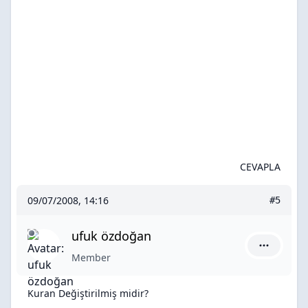
CEVAPLA
09/07/2008, 14:16
#5
ufuk özdoğan
ufuk özdo
Member
Kuran Değiştirilmiş midir?