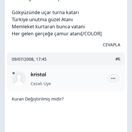
Gökyüzünde uçar turna katarı
Türkiye unutma güzel Atanı
Memleket kurtaran bunca vatanı
Her gelen gerçeğe çamur atanı
[/COLOR]
CEVAPLA
09/07/2008, 17:45
#6
kristal
kristal içi
Cezalı Üye
Kuran Değiştirilmiş midir?