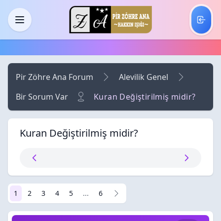
Skip to main content
Menü
Pir Zöhre Ana Forum
Alevilik Genel
Bir Sorum Var
Kuran Değiştirilmiş midir?
Kuran Değiştirilmiş midir?
1
2
3
4
5
...
6