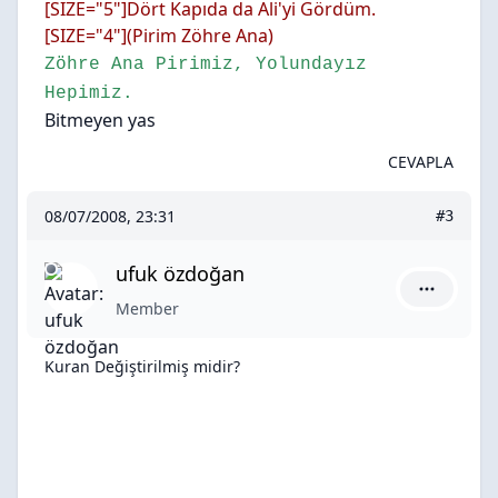
[SIZE="5"]
Dört Kapıda da Ali'yi Gördüm.
[SIZE="4"](Pirim Zöhre Ana)
Zöhre Ana Pirimiz, Yolundayız
Hepimiz.
Bitmeyen yas
CEVAPLA
08/07/2008, 23:31
#3
ufuk özdoğan
ufuk özdo
Member
Kuran Değiştirilmiş midir?