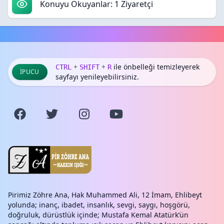
Konuyu Okuyanlar: 1 Ziyaretçi
+
+
ile önbelleği temizleyerek
CTRL
SHIFT
R
İPUCU
sayfayı yenileyebilirsiniz.
Pirimiz Zöhre Ana, Hak Muhammed Ali, 12 İmam, Ehlibeyt
yolunda; inanç, ibadet, insanlık, sevgi, saygı, hoşgörü,
doğruluk, dürüstlük içinde; Mustafa Kemal Atatürk’ün