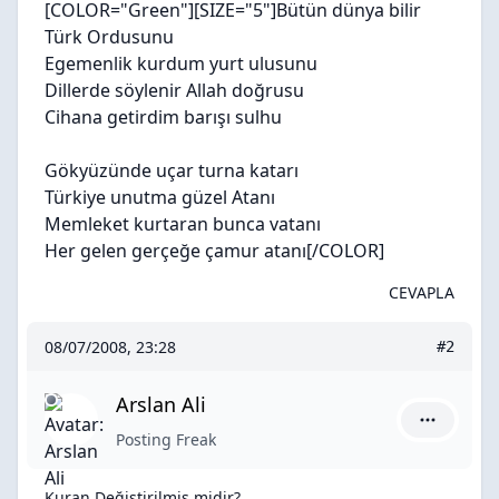
[COLOR="Green"][SIZE="5"]
Bütün dünya bilir
Türk Ordusunu
Egemenlik kurdum yurt ulusunu
Dillerde söylenir Allah doğrusu
Cihana getirdim barışı sulhu
Gökyüzünde uçar turna katarı
Türkiye unutma güzel Atanı
Memleket kurtaran bunca vatanı
Her gelen gerçeğe çamur atanı
[/COLOR]
CEVAPLA
08/07/2008, 23:28
#2
Arslan Ali
Arslan Ali 
Posting Freak
Kuran Değiştirilmiş midir?