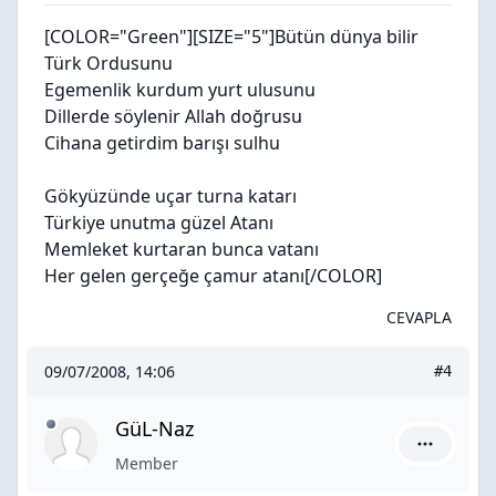
[COLOR="Green"][SIZE="5"]
Bütün dünya bilir
Türk Ordusunu
Egemenlik kurdum yurt ulusunu
Dillerde söylenir Allah doğrusu
Cihana getirdim barışı sulhu
Gökyüzünde uçar turna katarı
Türkiye unutma güzel Atanı
Memleket kurtaran bunca vatanı
Her gelen gerçeğe çamur atanı
[/COLOR]
CEVAPLA
09/07/2008, 14:06
#4
GüL-Naz
GüL-Naz iç
Member