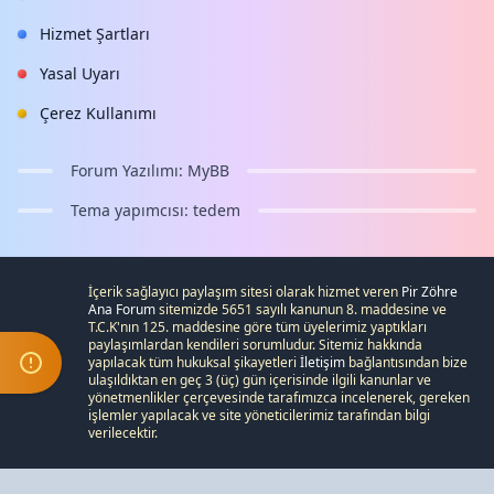
Hizmet Şartları
Yasal Uyarı
Çerez Kullanımı
Forum Yazılımı:
MyBB
Tema yapımcısı:
tedem
İçerik sağlayıcı paylaşım sitesi olarak hizmet veren
Pir Zöhre
Ana Forum
sitemizde 5651 sayılı kanunun 8. maddesine ve
T.C.K
'nın 125. maddesine göre tüm üyelerimiz yaptıkları
paylaşımlardan kendileri sorumludur. Sitemiz hakkında
yapılacak tüm hukuksal şikayetleri
İletişim
bağlantısından bize
ulaşıldıktan en geç 3 (üç) gün içerisinde ilgili kanunlar ve
yönetmenlikler çerçevesinde tarafımızca incelenerek, gereken
işlemler yapılacak ve site yöneticilerimiz tarafından bilgi
verilecektir.