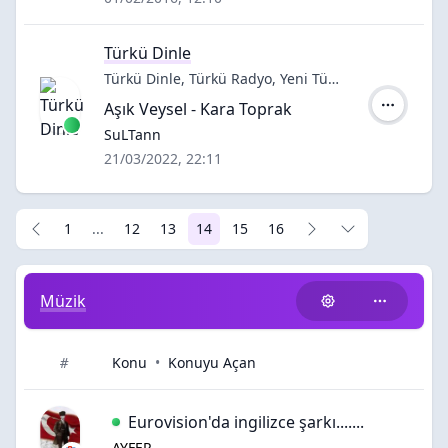
Türkü Dinle
Türkü Dinle, Türkü Radyo, Yeni Türkü,Türkü İndir, Türküler, TRT Türkü, Türküler Dinle, Kardeş Türküler...
Aşık Veysel - Kara Toprak
Yazar:
SuLTann
21/03/2022, 22:11
1
...
12
13
14
15
16
Müzik
Konu
•
Konuyu Açan
#
Eurovision'da ingilizce şarkı.......
AYFER