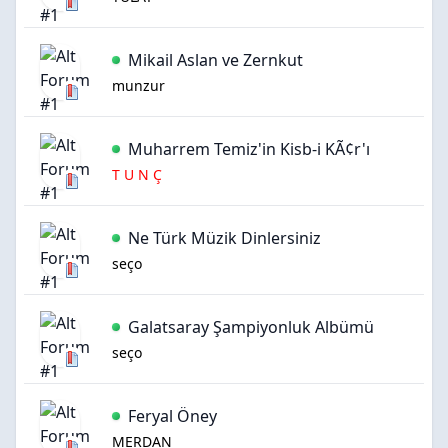
Mikail Aslan ve Zernkut
munzur
Muharrem Temiz'in Kisb-i KÃ¢r'ı
T U N Ç
Ne Türk Müzik Dinlersiniz
Anket:
seço
Galatsaray Şampiyonluk Albümü
seço
Feryal Öney
MERDAN