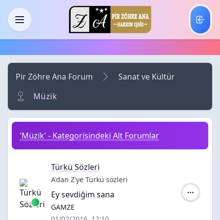
Skip to main content
Menü
Pir Zöhre Ana Forum
Sanat ve Kültür
Müzik
'Müzik' - Kategorisindeki Alt Forumlar
Türkü Sözleri
A'dan Z'ye Türkü sözleri
Ey sevdiğim sana
Yazar:
GAMZE
01/02/2016, 12:10