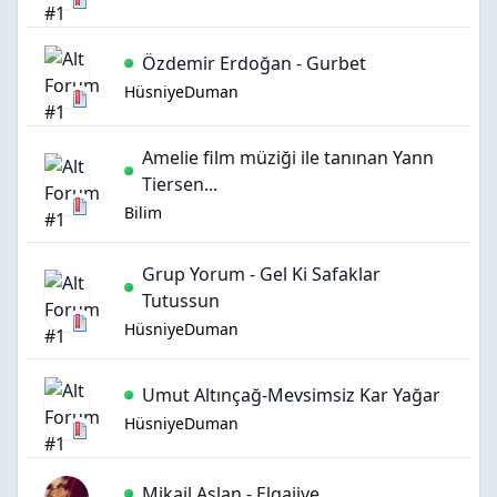
Özdemir Erdoğan - Gurbet
HüsniyeDuman
Amelie film müziği ile tanınan Yann
Tiersen...
Bilim
Grup Yorum - Gel Ki Safaklar
Tutussun
HüsniyeDuman
Umut Altınçağ-Mevsimsiz Kar Yağar
HüsniyeDuman
Mikail Aslan - Elgajiye