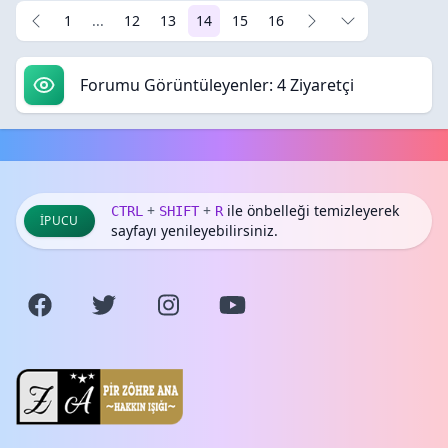
1
...
12
13
14
15
16
Forumu Görüntüleyenler: 4 Ziyaretçi
+
+
ile önbelleği temizleyerek
CTRL
SHIFT
R
İPUCU
sayfayı yenileyebilirsiniz.