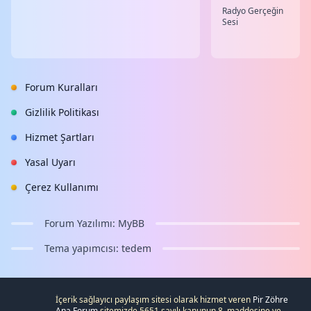
Radyo Gerçeğin
Sesi
Forum Kuralları
Gizlilik Politikası
Hizmet Şartları
Yasal Uyarı
Çerez Kullanımı
Forum Yazılımı:
MyBB
Tema yapımcısı:
tedem
İçerik sağlayıcı paylaşım sitesi olarak hizmet veren
Pir Zöhre
Ana Forum
sitemizde 5651 sayılı kanunun 8. maddesine ve