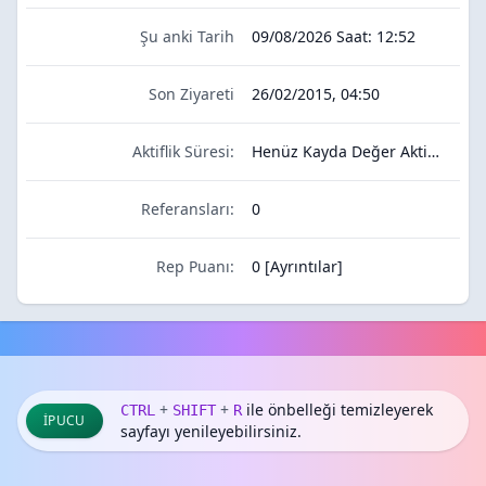
Şu anki Tarih
09/08/2026
Saat:
12:52
Son Ziyareti
26/02/2015, 04:50
Aktiflik Süresi:
Henüz Kayda Değer Aktivitesi Yok
Referansları:
0
Rep Puanı:
0
[
Ayrıntılar
]
+
+
ile önbelleği temizleyerek
CTRL
SHIFT
R
İPUCU
sayfayı yenileyebilirsiniz.