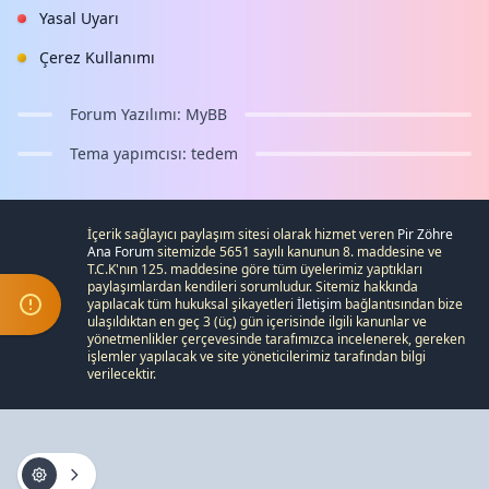
Yasal Uyarı
Çerez Kullanımı
Forum Yazılımı:
MyBB
Tema yapımcısı:
tedem
İçerik sağlayıcı paylaşım sitesi olarak hizmet veren
Pir Zöhre
Ana Forum
sitemizde 5651 sayılı kanunun 8. maddesine ve
T.C.K
'nın 125. maddesine göre tüm üyelerimiz yaptıkları
paylaşımlardan kendileri sorumludur. Sitemiz hakkında
yapılacak tüm hukuksal şikayetleri
İletişim
bağlantısından bize
ulaşıldıktan en geç 3 (üç) gün içerisinde ilgili kanunlar ve
yönetmenlikler çerçevesinde tarafımızca incelenerek, gereken
işlemler yapılacak ve site yöneticilerimiz tarafından bilgi
verilecektir.