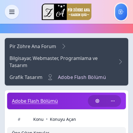
Skip to main content
Menü
Pir Zöhre Ana Forum
Bilgisayar, Webmaster, Programlama ve
Tasarım
Grafik Tasarım
Adobe Flash Bölümü
Adobe Flash Bölümü
Konu
•
Konuyu Açan
#
Öne Çıkan Konular