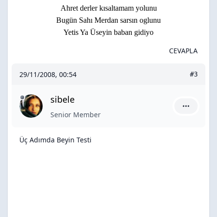
Ahret derler kısaltamam yolunu
Bugün Sahı Merdan sarsın oglunu
Yetis Ya Üseyin baban gidiyo
CEVAPLA
29/11/2008, 00:54
#3
sibele
sibele için
Senior Member
Üç Adımda Beyin Testi