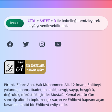
+
+
ile önbelleği temizleyerek
CTRL
SHIFT
R
İPUCU
sayfayı yenileyebilirsiniz.
Pirimiz Zöhre Ana, Hak Muhammed Ali, 12 İmam, Ehlibeyt
yolunda; inanç, ibadet, insanlık, sevgi, saygı, hoşgörü,
doğruluk, dürüstlük içinde; Mustafa Kemal Atatürk’ün
sancağı altında topluma ışık saçan ve Ehlibeyt kapısını açan
keramet sahibi bir Ehlibeyt evliyasıdır.