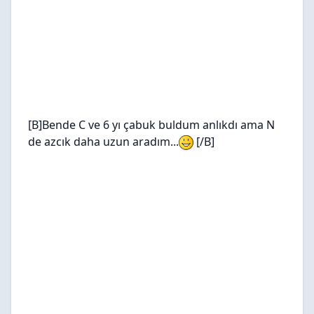
[B]Bende C ve 6 yı çabuk buldum anlıkdı ama N
de azcık daha uzun aradım...
[/B]