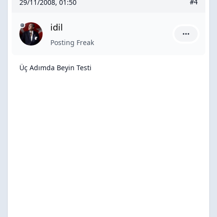
29/11/2008, 01:50
#4
idil
idil için a
Posting Freak
Üç Adımda Beyin Testi