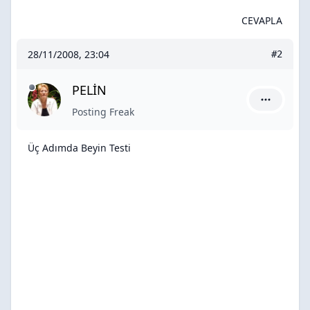
CEVAPLA
28/11/2008, 23:04
#2
PELİN
PELİN için
Posting Freak
Üç Adımda Beyin Testi