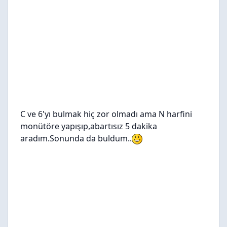
C ve 6'yı bulmak hiç zor olmadı ama N harfini
monütöre yapışıp,abartısız 5 dakika
aradım.Sonunda da buldum..