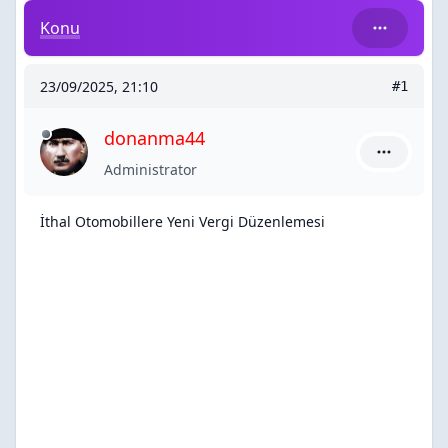
İthal Otomobillere Yeni Vergi Düzenlemesi
Konu
23/09/2025, 21:10
#1
donanma44
donanma44
Administrator
İthal Otomobillere Yeni Vergi Düzenlemesi