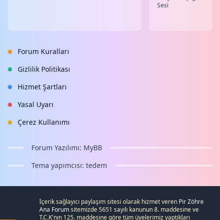
Sesi
Forum Kuralları
Gizlilik Politikası
Hizmet Şartları
Yasal Uyarı
Çerez Kullanımı
Forum Yazılımı:
MyBB
Tema yapımcısı:
tedem
İçerik sağlayıcı paylaşım sitesi olarak hizmet veren
Pir Zöhre
Ana Forum
sitemizde 5651 sayılı kanunun 8. maddesine ve
T.C.K
'nın 125. maddesine göre tüm üyelerimiz yaptıkları