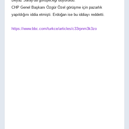
Beyaz Saray'da görüşeceği duyuruldu.
CHP Genel Başkanı Özgür Özel görüşme için pazarlık
yapıldığını iddia etmişti. Erdoğan ise bu iddiayı reddetti.
https://www.bbc.com/turkce/articles/c33rpnm3k3zo