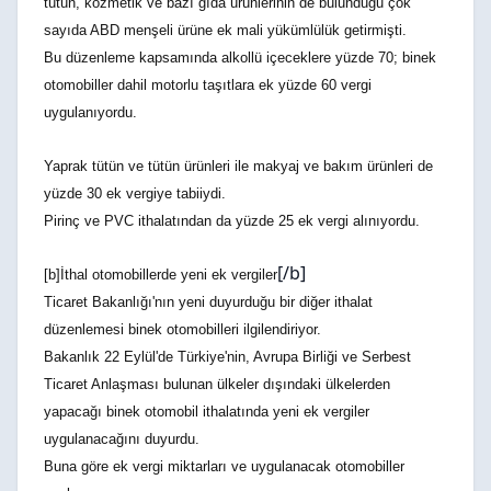
tütün, kozmetik ve bazı gıda ürünlerinin de bulunduğu çok
sayıda ABD menşeli ürüne ek mali yükümlülük getirmişti.
Bu düzenleme kapsamında alkollü içeceklere yüzde 70; binek
otomobiller dahil motorlu taşıtlara ek yüzde 60 vergi
uygulanıyordu.
Yaprak tütün ve tütün ürünleri ile makyaj ve bakım ürünleri de
yüzde 30 ek vergiye tabiiydi.
Pirinç ve PVC ithalatından da yüzde 25 ek vergi alınıyordu.
[/b]
[b]İthal otomobillerde yeni ek vergiler
Ticaret Bakanlığı'nın yeni duyurduğu bir diğer ithalat
düzenlemesi binek otomobilleri ilgilendiriyor.
Bakanlık 22 Eylül'de Türkiye'nin, Avrupa Birliği ve Serbest
Ticaret Anlaşması bulunan ülkeler dışındaki ülkelerden
yapacağı binek otomobil ithalatında yeni ek vergiler
uygulanacağını duyurdu.
Buna göre ek vergi miktarları ve uygulanacak otomobiller