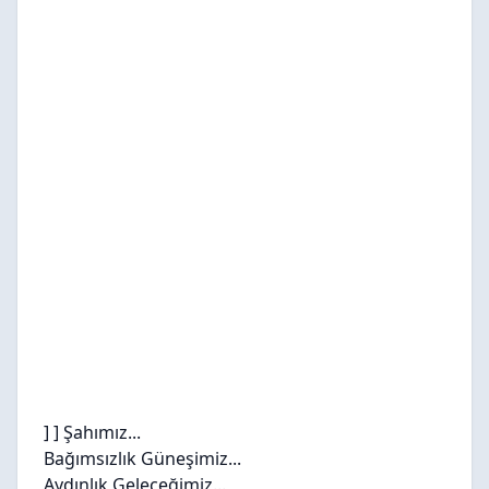
] ] Şahımız...
Bağımsızlık Güneşimiz...
Aydınlık Geleceğimiz...