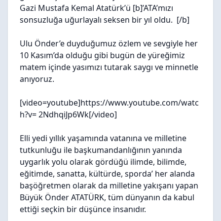
Gazi Mustafa Kemal Atatürk’ü [b]’ATA’
mızı
sonsuzluğa uğurlayalı seksen bir yıl oldu. [/b]
Ulu Önder’e duyduğumuz özlem ve sevgiyle her
10 Kasım’da olduğu gibi bugün de yüreğimiz
matem içinde yasımızı tutarak saygı ve minnetle
anıyoruz.
[video=youtube]https://www.youtube.com/watc
h?v= 2NdhqiJp6Wk[/video]
Elli yedi yıllık yaşamında vatanına ve milletine
tutkunluğu ile başkumandanlığının yanında
uygarlık yolu olarak gördüğü ilimde, bilimde,
eğitimde, sanatta, kültürde, sporda’ her alanda
başöğretmen olarak da milletine yakışanı yapan
Büyük Önder ATATÜRK, tüm dünyanın da kabul
ettiği seçkin bir düşünce insanıdır.