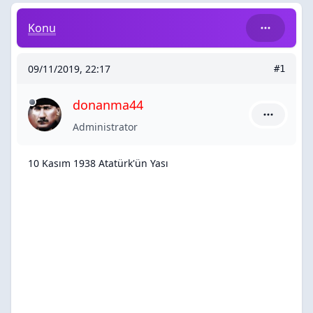
10 Kasım 1938 Atatürk'ün Yası
Konu
09/11/2019, 22:17
#1
donanma44
donanma44
Administrator
10 Kasım 1938 Atatürk'ün Yası