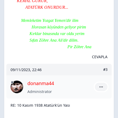
KEMAL
GURUR,
ATATÜRK
ONURDUR...
Memleketim Yozgat Yemen'dir ilim
Horasan köyünden geliyor pirim
Kırklar binasında var oldu yerim
Sıfatı Zöhre Ana Ali'dir dilim.
Pir Zöhre Ana
CEVAPLA
09/11/2023, 22:46
#3
donanma44
donanma44
Administrator
RE: 10 Kasım 1938 Atatürk'ün Yası