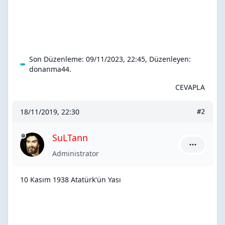
Son Düzenleme: 09/11/2023, 22:45, Düzenleyen:
donanma44
.
CEVAPLA
18/11/2019, 22:30
#2
SuLTann
SuLTann iç
Administrator
10 Kasım 1938 Atatürk'ün Yası