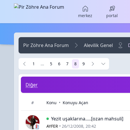
Skip to main content
merkez
portal
Pir Zöhre Ana Forum
Alevilik Genel
1
...
5
6
7
8
9
Diğer
Konu
•
Konuyu Açan
#
Yezit uşaklarına.....[ozan mahsuli]
AYFER
•
26/12/2008, 20:42