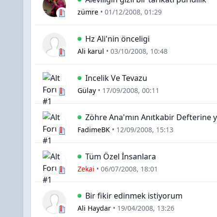
zümre
•
01/12/2008, 01:29
Hz Ali'nin önceligi
Ali karul
•
03/10/2008, 10:48
Incelik Ve Tevazu
Gülay
•
17/09/2008, 00:11
Zöhre Ana'mın Anıtkabir Defterine ya
FadimeBK
•
12/09/2008, 15:13
Tüm Özel İnsanlara
Zekai
•
06/07/2008, 18:01
Bir fikir edinmek istiyorum
Ali Haydar
•
19/04/2008, 13:26