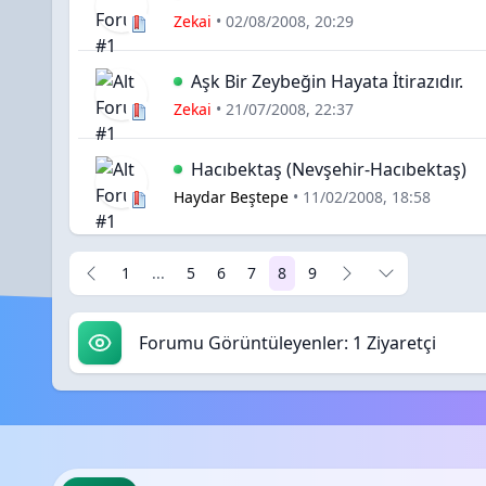
Zekai
•
02/08/2008, 20:29
Aşk Bir Zeybeğin Hayata İtirazıdır.
Zekai
•
21/07/2008, 22:37
Hacıbektaş (Nevşehir-Hacıbektaş)
Haydar Beştepe
•
11/02/2008, 18:58
1
...
5
6
7
8
9
Forumu Görüntüleyenler: 1 Ziyaretçi