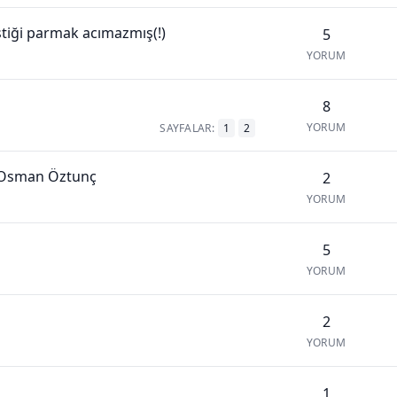
estiği parmak acımazmış(!)
5
YORUM
8
YORUM
SAYFALAR:
1
2
 Osman Öztunç
2
YORUM
5
YORUM
2
YORUM
1