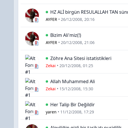
HZ ALİ birgün RESULALLAH TAN sünne
AYFER
•
26/12/2008, 20:16
Bizim Ali'miz(!)
AYFER
•
20/12/2008, 21:06
Zöhre Ana Sitesi istatistikleri
Zekai
•
20/12/2008, 01:25
Allah Muhammed Ali
Zekai
•
15/12/2008, 15:30
Her Talip Bir Değildir
yaren
•
11/12/2008, 17:29
Aleviliğin gizli bir tarikatı puridilik