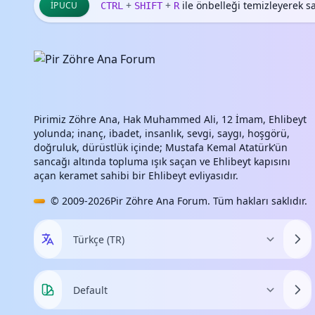
+
+
ile önbelleği temizleyerek say
İPUCU
CTRL
SHIFT
R
Pirimiz Zöhre Ana, Hak Muhammed Ali, 12 İmam, Ehlibeyt
yolunda; inanç, ibadet, insanlık, sevgi, saygı, hoşgörü,
doğruluk, dürüstlük içinde; Mustafa Kemal Atatürk’ün
sancağı altında topluma ışık saçan ve Ehlibeyt kapısını
açan keramet sahibi bir Ehlibeyt evliyasıdır.
© 2009-2026
Pir Zöhre Ana Forum
. Tüm hakları saklıdır.