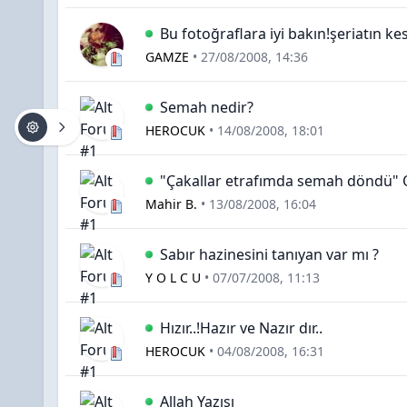
Bu fotoğraflara iyi bakın!şeriatın k
GAMZE
•
27/08/2008, 14:36
Semah nedir?
HEROCUK
•
14/08/2008, 18:01
"Çakallar etrafımda semah döndü"
Mahir B.
•
13/08/2008, 16:04
Sabır hazinesini tanıyan var mı ?
Y O L C U
•
07/07/2008, 11:13
Hızır..!Hazır ve Nazır dır..
HEROCUK
•
04/08/2008, 16:31
Allah Yazısı