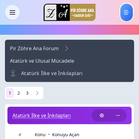
Skip to main content
Menü
Pir Zöhre Ana Forum
Atatürk ve Ulusal Mücadele
Atatürk İlke ve İnkılapları
1
2
3
Atatürk İlke ve İnkılapları
Konu
•
Konuyu Açan
#