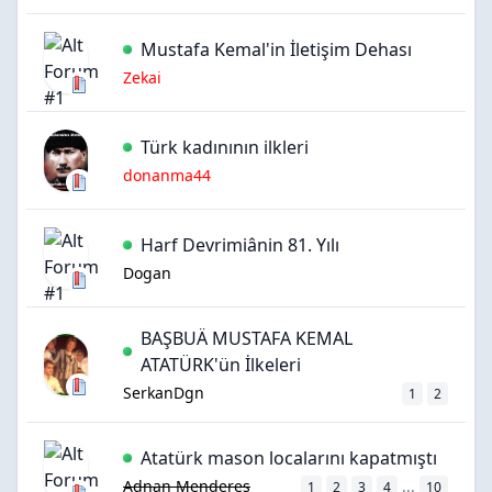
Mustafa Kemal'in İletişim Dehası
Zekai
Türk kadınının ilkleri
donanma44
Harf Devrimiânin 81. Yılı
Dogan
BAŞBUÄ MUSTAFA KEMAL
ATATÜRK'ün İlkeleri
SerkanDgn
1
2
Atatürk mason localarını kapatmıştı
Adnan Menderes
...
1
2
3
4
10