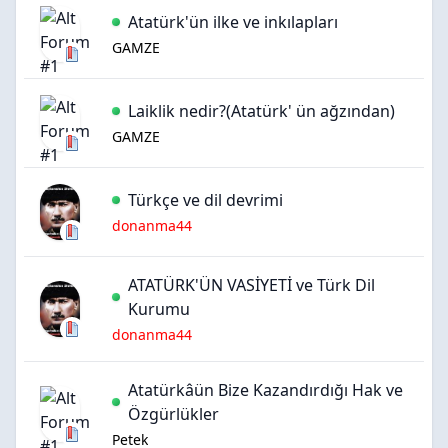
Atatürk'ün ilke ve inkılapları
GAMZE
Laiklik nedir?(Atatürk' ün ağzından)
GAMZE
Türkçe ve dil devrimi
donanma44
ATATÜRK'ÜN VASİYETİ ve Türk Dil
Kurumu
donanma44
Atatürkâün Bize Kazandırdığı Hak ve
Özgürlükler
Petek