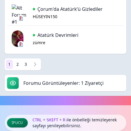
Çorum'da Atatürk’ü Gizlediler
HÜSEYIN150
Atatürk Devrimleri
zümre
1
2
3
Forumu Görüntüleyenler: 1 Ziyaretçi
+
+
ile önbelleği temizleyerek
CTRL
SHIFT
R
İPUCU
sayfayı yenileyebilirsiniz.