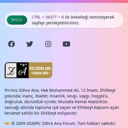
+
+
ile önbelleği temizleyerek
CTRL
SHIFT
R
İPUCU
sayfayı yenileyebilirsiniz.
Pirimiz Zöhre Ana, Hak Muhammed Ali, 12 İmam, Ehlibeyt
yolunda; inanç, ibadet, insanlık, sevgi, saygı, hoşgörü,
doğruluk, dürüstlük içinde; Mustafa Kemal Atatürk’ün
sancağı altında topluma ışık saçan ve Ehlibeyt kapısını açan
keramet sahibi bir Ehlibeyt evliyasıdır.
© 2009-2026
Pir Zöhre Ana Forum
. Tüm hakları saklıdır.