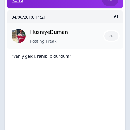
Konu
04/06/2010, 11:21
#1
HüsniyeDuman
HüsniyeDu
Posting Freak
"Vahiy geldi, rahibi öldürdüm"