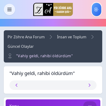
Skip to main content
Menü
Pir Zöhre Ana Forum
İnsan ve Toplum
Güncel Olaylar
"Vahiy geldi, rahibi öldürdüm"
"Vahiy geldi, rahibi öldürdüm"
"Vahiy geldi, rahibi öldürdüm"