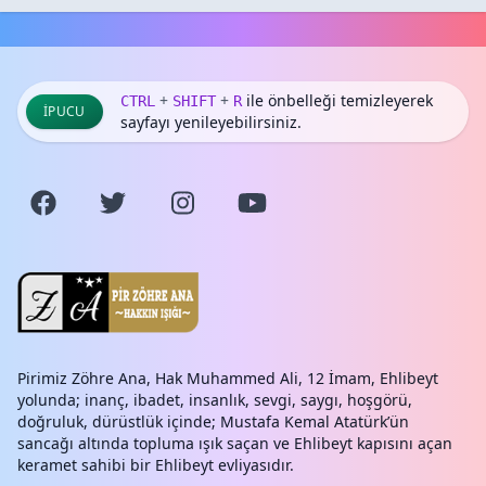
+
+
ile önbelleği temizleyerek
CTRL
SHIFT
R
İPUCU
sayfayı yenileyebilirsiniz.
Pirimiz Zöhre Ana, Hak Muhammed Ali, 12 İmam, Ehlibeyt
yolunda; inanç, ibadet, insanlık, sevgi, saygı, hoşgörü,
doğruluk, dürüstlük içinde; Mustafa Kemal Atatürk’ün
sancağı altında topluma ışık saçan ve Ehlibeyt kapısını açan
keramet sahibi bir Ehlibeyt evliyasıdır.