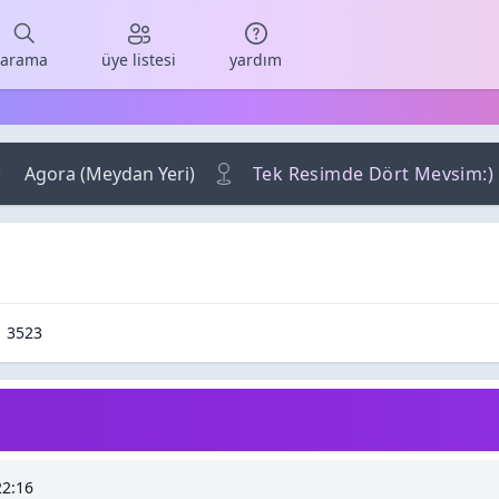
arama
üye listesi
yardım
Agora (Meydan Yeri)
Tek Resimde Dört Mevsim:)
r / Cevaplar
Okunma / Görüntüleme
3523
22:16