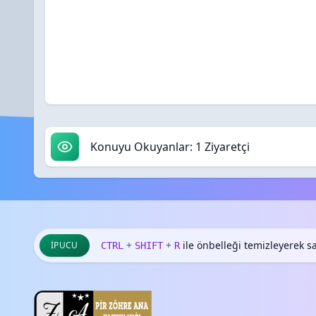
Konuyu Okuyanlar: 1 Ziyaretçi
+
+
ile önbelleği temizleyerek say
İPUCU
CTRL
SHIFT
R