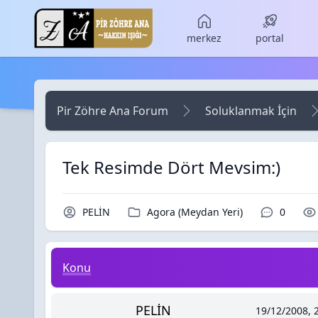
Skip to main content
merkez
portal
Pir Zöhre Ana Forum
Soluklanmak İçin
Tek Resimde Dört Mevsim:)
Konu Sahibi / Yazar
Kategori / Forum
Yorumla
PELİN
Agora (Meydan Yeri)
0
Tek Resimde Dört Mevsim:)
Konu
PELİN
19/12/2008, 