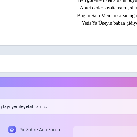
Ben göremem daha uzun boy
Ahret derler kısaltamam yolu
Bugün Sahı Merdan sarsın ogl
Yetis Ya Üseyin baban gidiy
fayı yenileyebilirsiniz.
Pir Zöhre Ana Forum