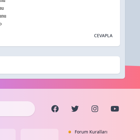
unu
nu
unu
o
CEVAPLA
Forum Kuralları