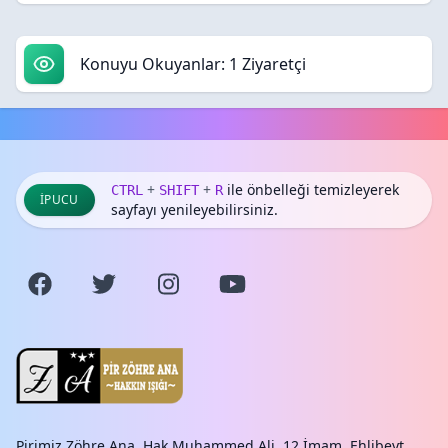
Konuyu Okuyanlar: 1 Ziyaretçi
+
+
ile önbelleği temizleyerek
CTRL
SHIFT
R
İPUCU
sayfayı yenileyebilirsiniz.
Pirimiz Zöhre Ana, Hak Muhammed Ali, 12 İmam, Ehlibeyt