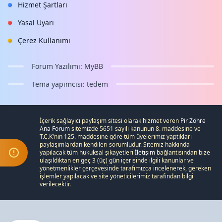
Hizmet Şartları
Yasal Uyarı
Çerez Kullanımı
Forum Yazılımı:
MyBB
Tema yapımcısı:
tedem
İçerik sağlayıcı paylaşım sitesi olarak hizmet veren
Pir Zöhre
Ana Forum
sitemizde 5651 sayılı kanunun 8. maddesine ve
T.C.K
'nın 125. maddesine göre tüm üyelerimiz yaptıkları
paylaşımlardan kendileri sorumludur. Sitemiz hakkında
yapılacak tüm hukuksal şikayetleri
İletişim
bağlantısından bize
ulaşıldıktan en geç 3 (üç) gün içerisinde ilgili kanunlar ve
yönetmenlikler çerçevesinde tarafımızca incelenerek, gereken
işlemler yapılacak ve site yöneticilerimiz tarafından bilgi
verilecektir.