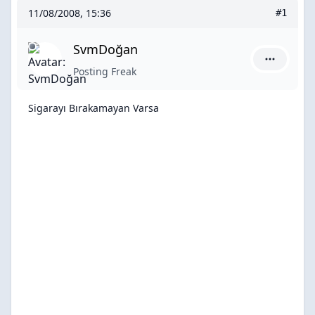
11/08/2008, 15:36
#1
SvmDoğan
SvmDoğan 
Posting Freak
Sigarayı Bırakamayan Varsa