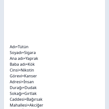
Adı=Tütün
Soyadı=Sigara
Ana adı=Yaprak
Baba adı=Kök
Cinsi=Nikotin
Görevi=Kanser
Adresi=İnsan
Durağı=Dudak
Sokağı=Gırtlak
Caddesi=Bağırsak
Mahallesi=Akciğer