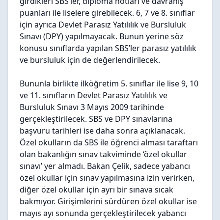
girdikleri SBS’ler, diploma notları ve davranış
puanları ile liselere girebilecek. 6, 7 ve 8. sınıflar
için ayrıca Devlet Parasız Yatılılık ve Bursluluk
Sınavı (DPY) yapılmayacak. Bunun yerine söz
konusu sınıflarda yapılan SBS’ler parasız yatılılık
ve bursluluk için de değerlendirilecek.
Bununla birlikte ilköğretim 5. sınıflar ile lise 9, 10
ve 11. sınıfların Devlet Parasız Yatılılık ve
Bursluluk Sınavı 3 Mayıs 2009 tarihinde
gerçekleştirilecek.
SBS ve DPY sınavlarına
başvuru tarihleri ise daha sonra açıklanacak.
Özel okulların da SBS ile öğrenci alması taraftarı
olan bakanlığın sınav takviminde ‘özel okullar
sınavı’ yer almadı. Bakan Çelik, sadece yabancı
özel okullar için sınav yapılmasına izin verirken,
diğer özel okullar için ayrı bir sınava sıcak
bakmıyor. Girişimlerini sürdüren özel okullar ise
mayıs ayı sonunda gerçekleştirilecek yabancı