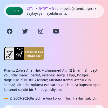
+
+
ile önbelleği temizleyerek
CTRL
SHIFT
R
İPUCU
sayfayı yenileyebilirsiniz.
Pirimiz Zöhre Ana, Hak Muhammed Ali, 12 İmam, Ehlibeyt
yolunda; inanç, ibadet, insanlık, sevgi, saygı, hoşgörü,
doğruluk, dürüstlük içinde; Mustafa Kemal Atatürk’ün
sancağı altında topluma ışık saçan ve Ehlibeyt kapısını açan
keramet sahibi bir Ehlibeyt evliyasıdır.
© 2009-2026
Pir Zöhre Ana Forum
. Tüm hakları saklıdır.