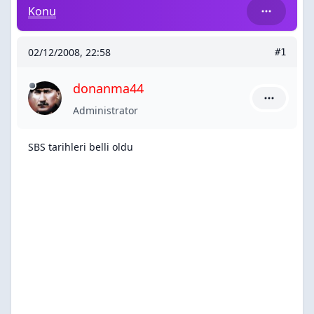
SBS tarihleri belli oldu
Konu
02/12/2008, 22:58
#1
donanma44
donanma44
Administrator
SBS tarihleri belli oldu