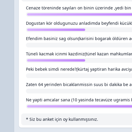
Cenaze töreninde sayıları on binin üzerinde ,yedi bin 
Dogustan kör oldugunuzu anladimda beyfendi kücük
Efendim basiniz sag olsun(karisini bogarak öldüren 
Tüneli kacmak icinmi kazdiniz(tünel kazan mahkumlar
Peki bebek simdi nerede?(kürtaj yaptiran harika avciy
Zaten 64 yerinden bicaklanmissin suus bi dakika be
Ne yapti amcalar sana (10 yasinda tecavüze ugramis b
* Siz bu anket için oy kullanmışsınız.