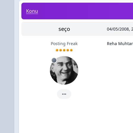
Reha Muhtar'ın En Komik Sözü
Konu
seço
04/05/2008, 
Posting Freak
Reha Muhtar
seço için ayrıntılar