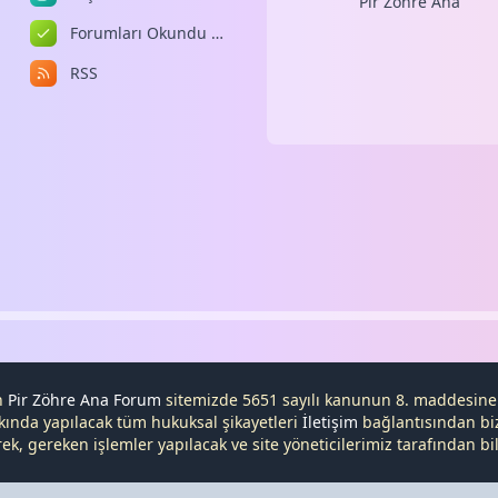
Pir Zöhre Ana
Forumları Okundu Kabul Et
RSS
en
Pir Zöhre Ana Forum
sitemizde 5651 sayılı kanunun 8. maddesin
kında yapılacak tüm hukuksal şikayetleri
İletişim
bağlantısından bize
, gereken işlemler yapılacak ve site yöneticilerimiz tarafından bilg