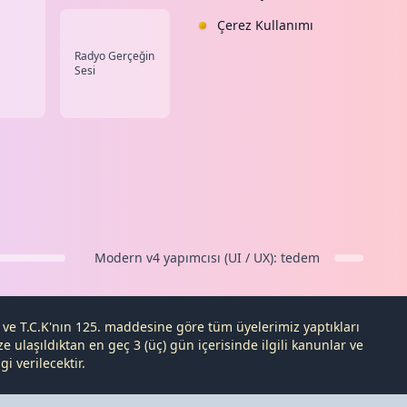
Çerez Kullanımı
Radyo Gerçeğin
Sesi
Modern v4
yapımcısı (UI / UX):
tedem
e ve
T.C.K
'nın 125. maddesine göre tüm üyelerimiz yaptıkları
 ulaşıldıktan en geç 3 (üç) gün içerisinde ilgili kanunlar ve
i verilecektir.