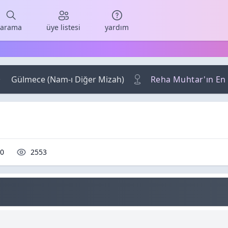
arama
üye listesi
yardım
Gülmece (Nam-ı Diğer Mizah)
Reha Muhtar'ın En
Yorumlar / Cevaplar
Okunma / Görüntüleme
0
2553