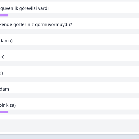
güvenlik görevlisi vardı
kende gözleriniz görmüyormuydu?
adama)
a)
a)
 adam
ir kiza)