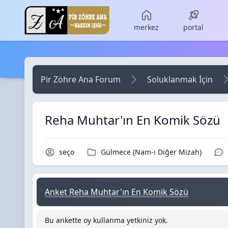
Skip to main content
merkez
portal
Pir Zöhre Ana Forum
Soluklanmak İçin
Reha Muhtar'ın En Komik Sözü
Konu Sahibi / Yazar
Kategori / Forum
seço
Gülmece (Nam-ı Diğer Mizah)
Anket Reha Muhtar'ın En Komik Sözü
Bu ankette oy kullanma yetkiniz yok.