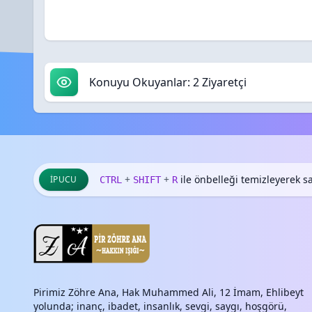
Konuyu Okuyanlar: 2 Ziyaretçi
+
+
ile önbelleği temizleyerek say
İPUCU
CTRL
SHIFT
R
Pirimiz Zöhre Ana, Hak Muhammed Ali, 12 İmam, Ehlibeyt
yolunda; inanç, ibadet, insanlık, sevgi, saygı, hoşgörü,