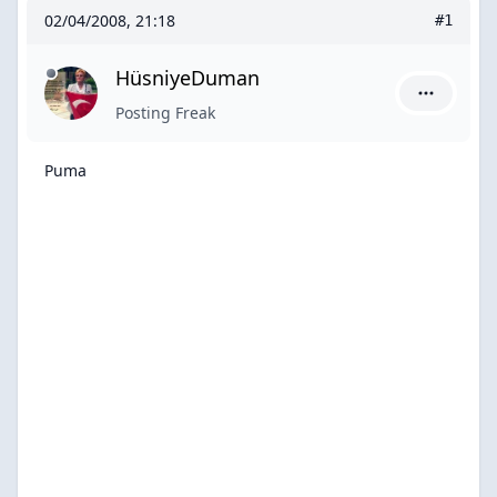
02/04/2008, 21:18
#1
HüsniyeDuman
HüsniyeDu
Posting Freak
Puma