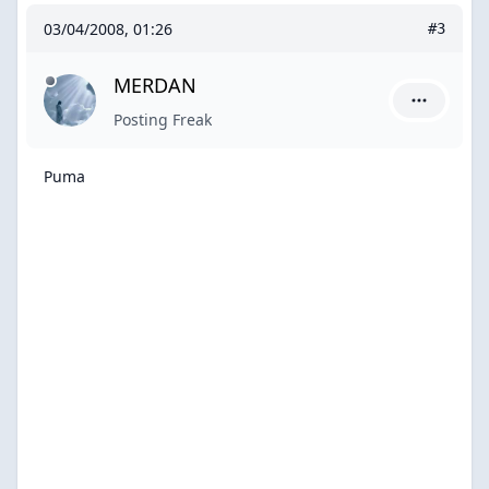
03/04/2008, 01:26
#3
MERDAN
MERDAN iç
Posting Freak
Puma