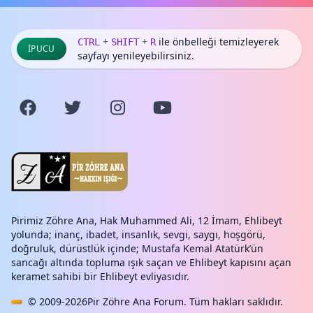
+
+
ile önbelleği temizleyerek
CTRL
SHIFT
R
İPUCU
sayfayı yenileyebilirsiniz.
Pirimiz Zöhre Ana, Hak Muhammed Ali, 12 İmam, Ehlibeyt
yolunda; inanç, ibadet, insanlık, sevgi, saygı, hoşgörü,
doğruluk, dürüstlük içinde; Mustafa Kemal Atatürk’ün
sancağı altında topluma ışık saçan ve Ehlibeyt kapısını açan
keramet sahibi bir Ehlibeyt evliyasıdır.
© 2009-2026
Pir Zöhre Ana Forum
. Tüm hakları saklıdır.