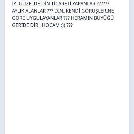
İYİ GÜZELDE DİN TİCARETİ YAPANLAR ??????
AYLIK ALANLAR ??? DİNİ KENDİ GÖRÜŞLERİNE
GÖRE UYGULAYANLAR ??? HERAMIN BÜYÜĞÜ
GERİDE DİR , HOCAM :)) ???