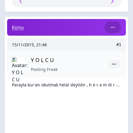
Parayla kur'an okutmak helal deyildir , h e r a m di r ...
Konu
15/11/2015, 21:46
#1
Y O L C U
Y O L C U 
Posting Freak
Parayla kur'an okutmak helal deyildir , h e r a m di r ...