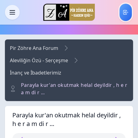
Skip to main content
Menü
Pir Zöhre Ana Forum
Aleviliğin Özü - Serçeşme
İnanç ve İbadetlerimiz
Parayla kur'an okutmak helal deyildir , h e r
a m di r ...
Parayla kur'an okutmak helal deyildir ,
h e r a m di r ...