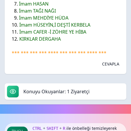
7.
İmam
HASAN
8.
İmam
TAĞI NAĞI
9.
İmam
MEHDİYE HÜDA
10.
İmam
HÜSEYİN,İ DEŞTİ
KERBELA
11.
İmam
CAFER -İ ZÖHRE
YE HİBA
12.
KIRKLAR
DERGAHA
*** *** *** *** **** *** *** *** **** ***
CEVAPLA
Konuyu Okuyanlar: 1 Ziyaretçi
+
+
ile önbelleği temizleyerek
CTRL
SHIFT
R