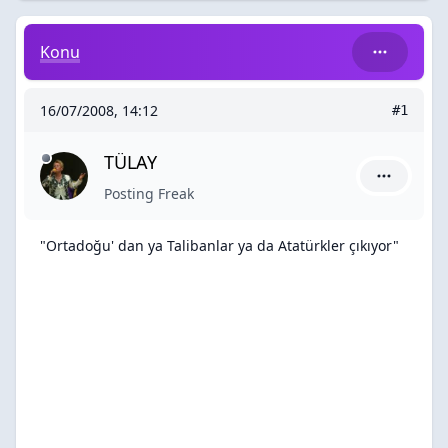
"Ortadoğu' dan ya Talibanlar ya da Atatürkler çıkıyor"
Konu
16/07/2008, 14:12
#1
TÜLAY
TÜLAY için
Posting Freak
"Ortadoğu' dan ya Talibanlar ya da Atatürkler çıkıyor"