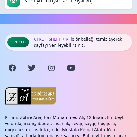
Konuyu Okuyanlar: 1 Ziyaretçi
+
+
ile önbelleği temizleyerek
CTRL
SHIFT
R
İPUCU
sayfayı yenileyebilirsiniz.
Pirimiz Zöhre Ana, Hak Muhammed Ali, 12 İmam, Ehlibeyt
yolunda; inanç, ibadet, insanlık, sevgi, saygı, hoşgörü,
doğruluk, dürüstlük içinde; Mustafa Kemal Atatürk’ün
sancağı altında topluma ışık saçan ve Ehlibeyt kapısını açan