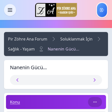
Skip to main content
Menü
Pir Zöhre Ana Forum
Soluklanmak İçin
Sağlık - Yaşam
Nanenin Gücü...
Nanenin Gücü...
Nanenin Gücü...
Konu