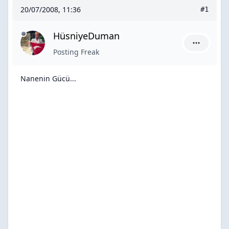
20/07/2008, 11:36
#1
HüsniyeDuman
HüsniyeDu
Posting Freak
Nanenin Gücü...