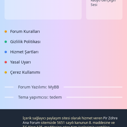
Radyo Gerçeğin
Sesi
Forum Kuralları
Gizlilik Politikası
Hizmet Şartları
Yasal Uyarı
Çerez Kullanımı
Forum Yazılımı:
MyBB
Tema yapımcısı:
tedem
İçerik sağlayıcı paylaşım sitesi olarak hizmet veren
Pir Zöhre
Ana Forum
sitemizde 5651 sayılı kanunun 8. maddesine ve