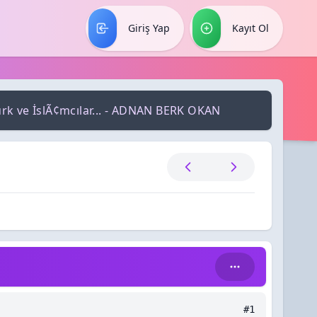
Giriş Yap
Kayıt Ol
rk ve İslÃ¢mcılar... - ADNAN BERK OKAN
#1