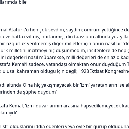
ıllarımda bile’
mal Atatürk’ü hep çok sevdim, saydım; ömrüm yettiğince d
u ve hatta ezilmiş, horlanmış, din taassubu altında yüz yı
bir özgürlük verilmemiş diğer milletler için onun nasıl bir ’
ürk milletini incitmeyi hiç düşünmedim, incitenlere de hep 
ini değerleri nasıl mübarekse, milli değerleri de en az o kad
Mustafa Kemal’i sadece, vatandaşı olmaktan onur duyduğum
k ulusal kahraman olduğu için değil; 1928 İktisat Kongresi’n
adı altında O’na hiç yakışmayacak bir ’izm’ yaratanların ise 
erinden de şüphe duydum’
fa Kemal, ’izm’ duvarlarının arasına hapsedilemeyecek kadar 
adamıydı’
list" olduklarını iddia edenleri veya öyle bir gurup olduğuna