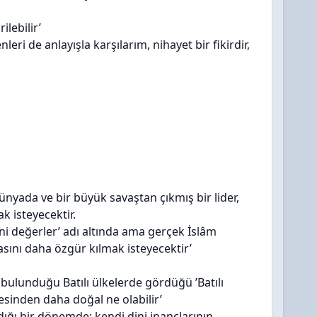
ilebilir’
i de anlayışla karşılarım, nihayet bir fikirdir,
nyada ve bir büyük savaştan çıkmış bir lider,
k isteyecektir.
dini değerler’ adı altında ama gerçek İslâm
asını daha özgür kılmak isteyecektir’
bulunduğu Batılı ülkelerde gördüğü ’Batılı
sinden daha doğal ne olabilir’
ığı bir dönemde; kendi dini inançlarının