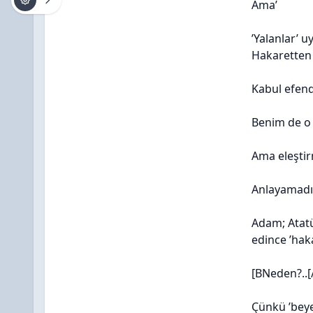
Ama’
’Yalanlar’ 
Hakaretten ç
Kabul efen
Benim de o 
Ama eleşti
Anlayamadığ
Adam; Atatü
edince ’hak
[BNeden?..[
Çünkü ’beye