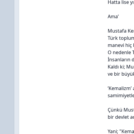
Hatta lise y
Ama’
Mustafa Ke
Türk toplum
manevi hiç 
O nedenle T
İnsanların d
Kaldı ki; 
ve bir büyü
’Kemalizm’ 
samimiyetl
Çünkü Musta
bir devlet 
Yani; "Kema