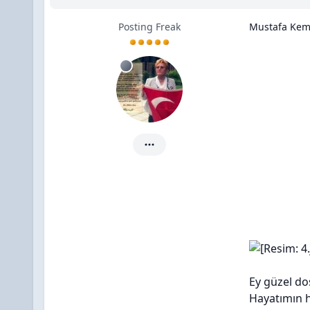
Posting Freak
Mustafa Kema
HüsniyeDuman için ayrıntılar
Ey güzel dos
Hayatımın h