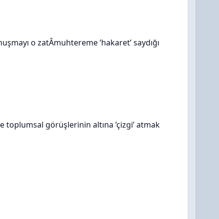
nuşmayı o zatÂmuhtereme ’hakaret’ saydığı
e toplumsal görüşlerinin altına ’çizgi’ atmak