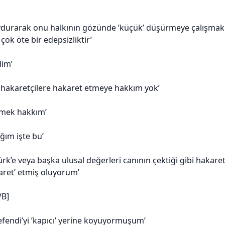
uydurarak onu halkının gözünde ’küçük’ düşürmeye çalışmak a
ok öte bir edepsizliktir’
dim’
hakaretçilere hakaret etmeye hakkım yok’
rmek hakkım’
ım işte bu’
rk’e veya başka ulusal değerleri canının çektiği gibi hakare
aret’ etmiş oluyorum’
/B]
fendi’yi ’kapıcı’ yerine koyuyormuşum’