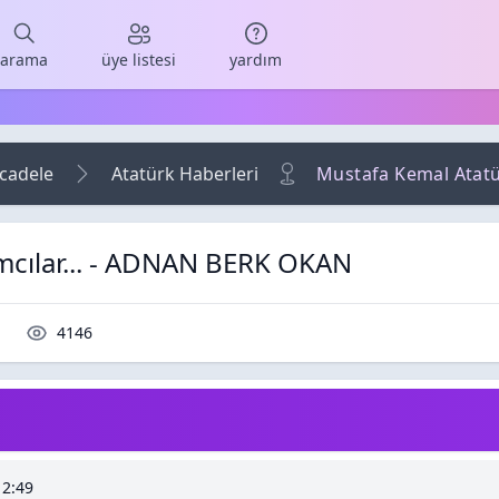
arama
üye listesi
yardım
ücadele
Atatürk Haberleri
Mustafa Kemal Atatü
mcılar... - ADNAN BERK OKAN
orumlar / Cevaplar
Okunma / Görüntüleme
4146
AN BERK OKAN
12:49