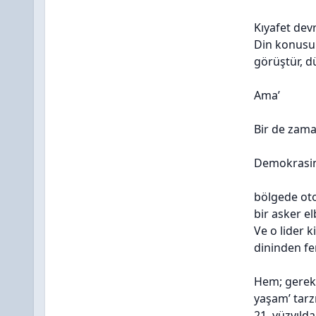
Kıyafet devr
Din konusun
görüştür, d
Ama’
Bir de zama
Demokrasini
bölgede oto
bir asker e
Ve o lider k
dininden fe
Hem; gerek 
yaşam’ tarz
21. yüzyıld