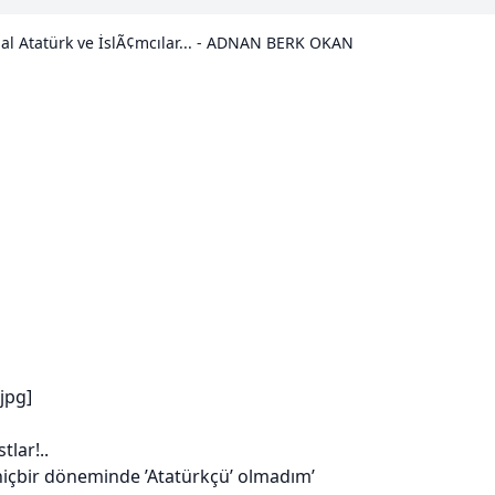
l Atatürk ve İslÃ¢mcılar... - ADNAN BERK OKAN
tlar!..
içbir döneminde ’Atatürkçü’ olmadım’