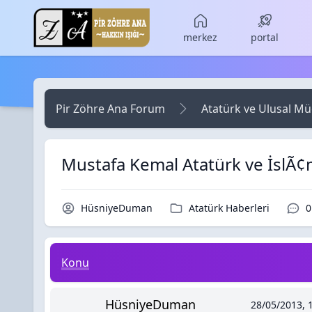
Skip to main content
merkez
portal
Pir Zöhre Ana Forum
Atatürk ve Ulusal M
Mustafa Kemal Atatürk ve İslÃ¢
Konu Sahibi / Yazar
Kategori / Forum
Y
HüsniyeDuman
Atatürk Haberleri
0
Mustafa Kemal Atatürk ve İslÃ¢mcılar... - ADN
Konu
HüsniyeDuman
28/05/2013, 