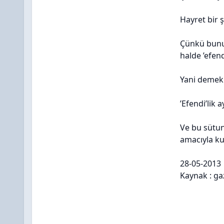
Hayret bir ş
Çünkü bunu 
halde ’efend
Yani demek 
’Efendi’lik 
Ve bu sütunl
amacıyla kul
28-05-2013
Kaynak : ga