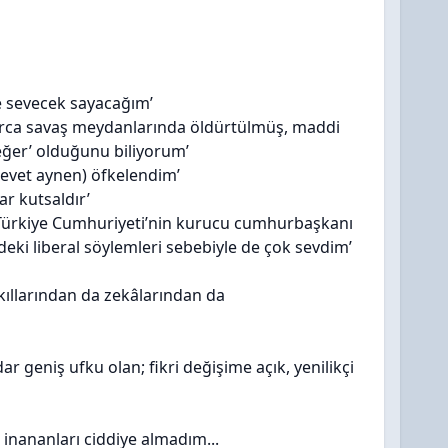
e sevecek sayacağım’
llarca savaş meydanlarında öldürtülmüş, maddi
değer’ olduğunu biliyorum’
(evet aynen) öfkelendim’
ar kutsaldır’
 Türkiye Cumhuriyeti’nin kurucu cumhurbaşkanı
deki liberal söylemleri sebebiyle de çok sevdim’
akıllarından da zekâlarından da
geniş ufku olan; fikri değişime açık, yenilikçi
 inananları ciddiye almadım...