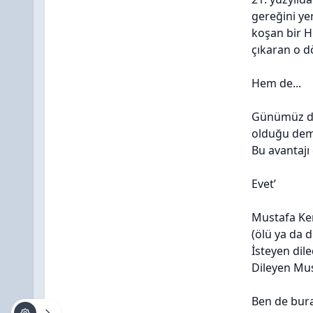
gereğini ye
koşan bir H
çıkaran o d
Hem de...
Günümüz dü
olduğu demok
Bu avantajı
Evet’
Mustafa Kem
(ölü ya da d
İsteyen dile
Dileyen Mus
Ben de bura