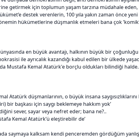
rine getirmek için toplumun yaşam tarzına müdahale eden, a
ükümet’e destek verenlerin, 100 yıla yakın zaman önce yeni 
önemin hükümetlerine düşmanlık etmeleri bana çok ’komik’ 
nyasında en büyük avantajı, halkının büyük bir çoğunluğu
rasisi ile ayrıcalık kazandığı kabul edilen bir ülkede yaşadı
 da Mustafa Kemal Atatürk'e borçlu oldukları bilindiği halde..
al Atatürk düşmanlarının, o büyük insana saygısızlıklarını bi
iri) bir başkası için saygı beklemeye hakkım yok’
diğini sever, sayar veya nefret eder; bana ne?..
tafa Kemal Atatürk’ü eleştirebilir de’
da saymaya kalksam kendi penceremden gördüğüm yanlışları