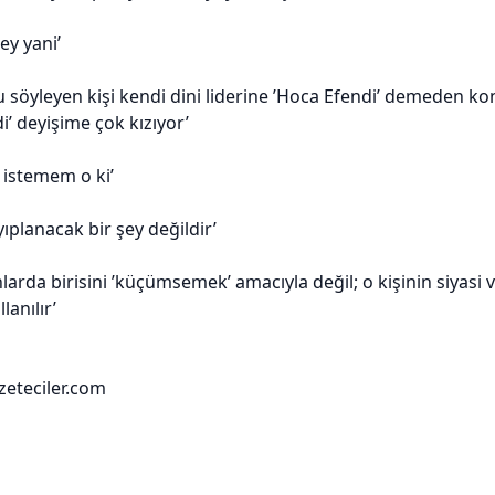
ey yani’
söyleyen kişi kendi dini liderine ’Hoca Efendi’ demeden ko
i’ deyişime çok kızıyor’
istemem o ki’
ayıplanacak bir şey değildir’
arda birisini ’küçümsemek’ amacıyla değil; o kişinin siyasi v
lanılır’
zeteciler.com