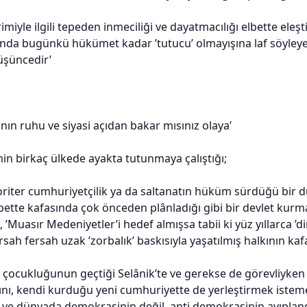
imiyle ilgili tepeden inmeciliği ve dayatmacılığı elbette eleştir
da bugünkü hükümet kadar ’tutucu’ olmayışına laf söyleyenler
üşüncedir’
nın ruhu ve siyasi açıdan bakar mısınız olaya’
n birkaç ülkede ayakta tutunmaya çalıştığı;
riter cumhuriyetçilik ya da saltanatın hüküm sürdüğü bir dü
lbette kafasında çok önceden plânladığı gibi bir devlet kurma
i, ’Muasır Medeniyetler’i hedef almışsa tabii ki yüz yıllarca ’
rsah fersah uzak ’zorbalık’ baskısıyla yaşatılmış halkının kaf
çocukluğunun geçtiği Selânik’te ve gerekse de görevliyken 
ını, kendi kurduğu yeni cumhuriyette de yerleştirmek isteme
a ve dünyada demokrasinin değil, anti demokrasinin ayıpland