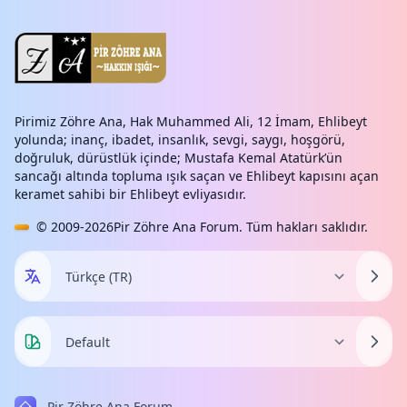
Pirimiz Zöhre Ana, Hak Muhammed Ali, 12 İmam, Ehlibeyt
yolunda; inanç, ibadet, insanlık, sevgi, saygı, hoşgörü,
doğruluk, dürüstlük içinde; Mustafa Kemal Atatürk’ün
sancağı altında topluma ışık saçan ve Ehlibeyt kapısını açan
keramet sahibi bir Ehlibeyt evliyasıdır.
© 2009-2026
Pir Zöhre Ana Forum
. Tüm hakları saklıdır.
Pir Zöhre Ana Forum