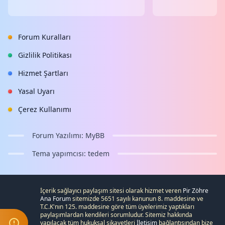
Forum Kuralları
Gizlilik Politikası
Hizmet Şartları
Yasal Uyarı
Çerez Kullanımı
Forum Yazılımı:
MyBB
Tema yapımcısı:
tedem
İçerik sağlayıcı paylaşım sitesi olarak hizmet veren
Pir Zöhre
Ana Forum
sitemizde 5651 sayılı kanunun 8. maddesine ve
T.C.K
'nın 125. maddesine göre tüm üyelerimiz yaptıkları
paylaşımlardan kendileri sorumludur. Sitemiz hakkında
yapılacak tüm hukuksal şikayetleri
İletişim
bağlantısından bize