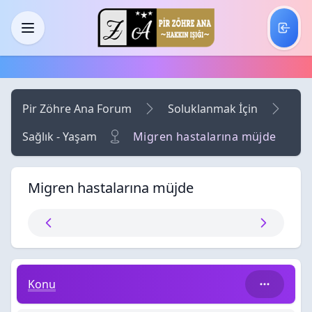
Skip to main content
Menü
Pir Zöhre Ana Forum
Soluklanmak İçin
Sağlık - Yaşam
Migren hastalarına müjde
Migren hastalarına müjde
Migren hastalarına müjde
Konu