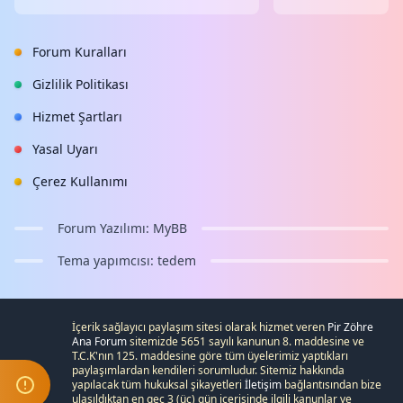
Forum Kuralları
Gizlilik Politikası
Hizmet Şartları
Yasal Uyarı
Çerez Kullanımı
Forum Yazılımı:
MyBB
Tema yapımcısı:
tedem
İçerik sağlayıcı paylaşım sitesi olarak hizmet veren
Pir Zöhre
Ana Forum
sitemizde 5651 sayılı kanunun 8. maddesine ve
T.C.K
'nın 125. maddesine göre tüm üyelerimiz yaptıkları
paylaşımlardan kendileri sorumludur. Sitemiz hakkında
yapılacak tüm hukuksal şikayetleri
İletişim
bağlantısından bize
ulaşıldıktan en geç 3 (üç) gün içerisinde ilgili kanunlar ve