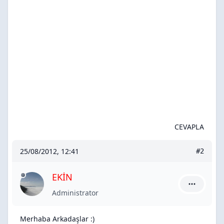
CEVAPLA
25/08/2012, 12:41
#2
EKİN
EKİN için 
Administrator
Merhaba Arkadaşlar :)