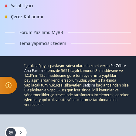
Yasal Uyarı
Çerez Kullanımı
Forum Yazılımı:
MyBB
Tema yapımcısı:
tedem
İçerik sağlayıcı paylaşım sitesi olarak hizmet veren
Pir Zöhre
Ana Forum
sitemizde 5651 sayılı kanunun 8. maddesine ve
T.C.K
'nın 125. maddesine göre tüm üyelerimiz yaptıkları
paylaşımlardan kendileri sorumludur. Sitemiz hakkında
yapılacak tüm hukuksal şikayetleri
İletişim
bağlantısından bize
ulaşıldıktan en geç 3 (üç) gün içerisinde ilgili kanunlar ve
yönetmenlikler çerçevesinde tarafımızca incelenerek, gereken
işlemler yapılacak ve site yöneticilerimiz tarafından bilgi
verilecektir.