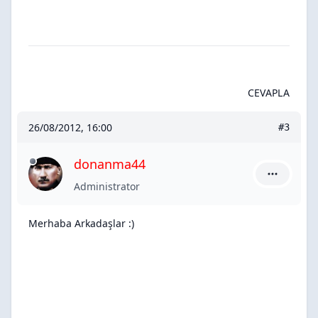
CEVAPLA
26/08/2012, 16:00
#3
donanma44
donanma44
Administrator
Merhaba Arkadaşlar :)