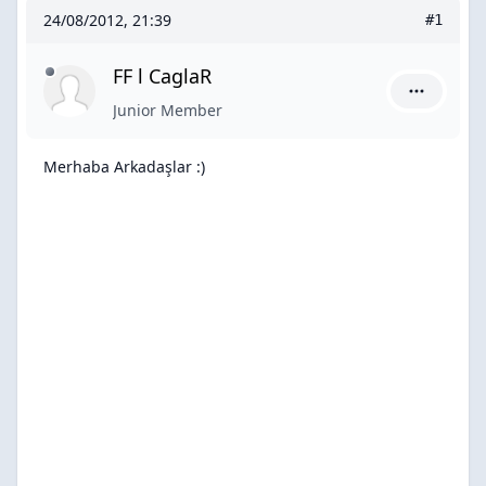
24/08/2012, 21:39
#1
FF l CaglaR
FF l Cagla
Junior Member
Merhaba Arkadaşlar :)