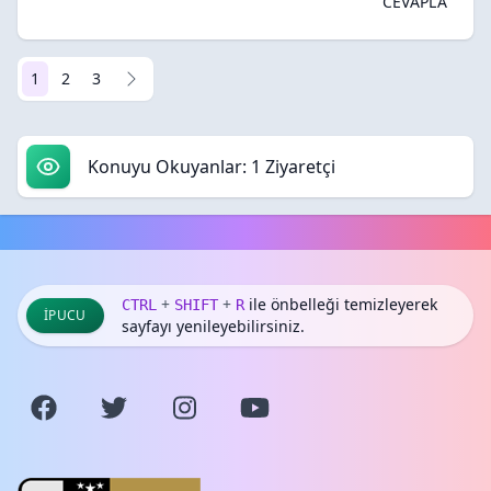
CEVAPLA
1
2
3
Konuyu Okuyanlar: 1 Ziyaretçi
+
+
ile önbelleği temizleyerek
CTRL
SHIFT
R
İPUCU
sayfayı yenileyebilirsiniz.