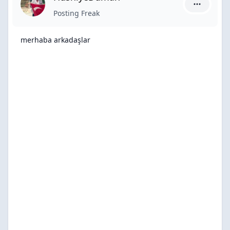
HüsniyeDu
Posting Freak
merhaba arkadaşlar