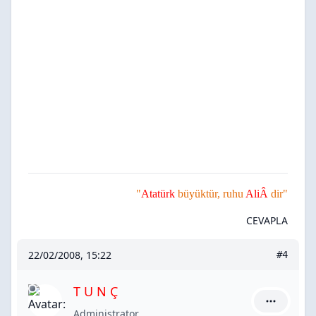
"
Atatürk
büyüktür, ruhu
AliÂ
dir"
CEVAPLA
22/02/2008, 15:22
#4
T U N Ç
T U N Ç iç
Administrator