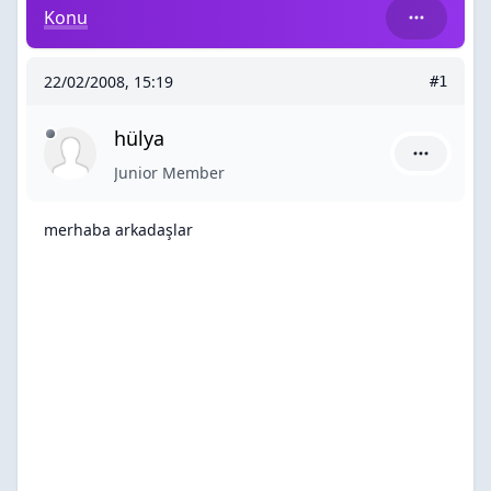
merhaba arkadaşlar
Konu
22/02/2008, 15:19
#1
hülya
hülya için
Junior Member
merhaba arkadaşlar