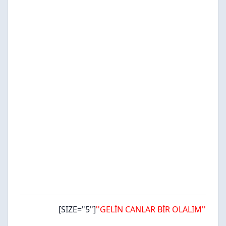
[SIZE="5"]
''GELİN CANLAR BİR OLALIM''