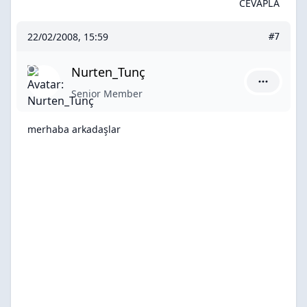
CEVAPLA
22/02/2008, 15:59
#7
Nurten_Tunç
Nurten_Tu
Senior Member
merhaba arkadaşlar