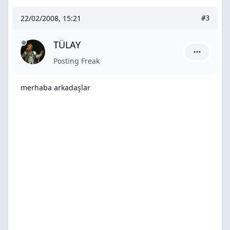
22/02/2008, 15:21
#3
TÜLAY
TÜLAY için
Posting Freak
merhaba arkadaşlar