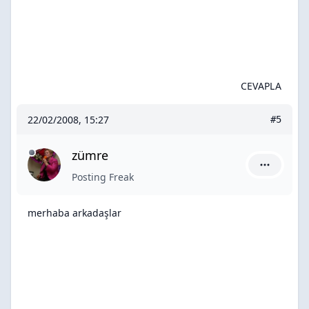
CEVAPLA
22/02/2008, 15:27
#5
zümre
zümre için
Posting Freak
merhaba arkadaşlar