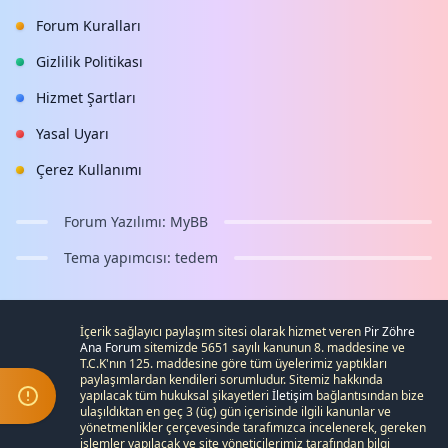
Forum Kuralları
Gizlilik Politikası
Hizmet Şartları
Yasal Uyarı
Çerez Kullanımı
Forum Yazılımı:
MyBB
Tema yapımcısı:
tedem
İçerik sağlayıcı paylaşım sitesi olarak hizmet veren
Pir Zöhre
Ana Forum
sitemizde 5651 sayılı kanunun 8. maddesine ve
T.C.K
'nın 125. maddesine göre tüm üyelerimiz yaptıkları
paylaşımlardan kendileri sorumludur. Sitemiz hakkında
yapılacak tüm hukuksal şikayetleri
İletişim
bağlantısından bize
ulaşıldıktan en geç 3 (üç) gün içerisinde ilgili kanunlar ve
yönetmenlikler çerçevesinde tarafımızca incelenerek, gereken
işlemler yapılacak ve site yöneticilerimiz tarafından bilgi