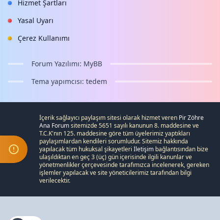
Hizmet Şartları
Yasal Uyarı
Çerez Kullanımı
Forum Yazılımı:
MyBB
Tema yapımcısı:
tedem
İçerik sağlayıcı paylaşım sitesi olarak hizmet veren
Pir Zöhre
Ana Forum
sitemizde 5651 sayılı kanunun 8. maddesine ve
T.C.K
'nın 125. maddesine göre tüm üyelerimiz yaptıkları
paylaşımlardan kendileri sorumludur. Sitemiz hakkında
yapılacak tüm hukuksal şikayetleri
İletişim
bağlantısından bize
ulaşıldıktan en geç 3 (üç) gün içerisinde ilgili kanunlar ve
yönetmenlikler çerçevesinde tarafımızca incelenerek, gereken
işlemler yapılacak ve site yöneticilerimiz tarafından bilgi
verilecektir.