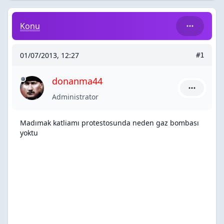
Madımak katliamı protestosunda neden gaz bombası
Konu
01/07/2013, 12:27
#1
donanma44
donanma44
Administrator
Madımak katliamı protestosunda neden gaz bombası
yoktu