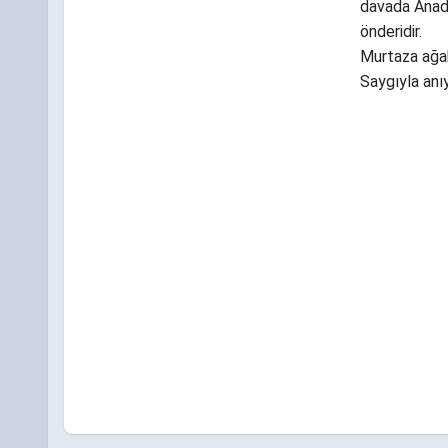
davada Anado
önderidir.
Murtaza ağabe
Saygıyla an