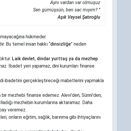
Aynı vardan var olmuşuz
Sen gümüşsün, ben sac mıyım? ”
Aşık Veysel Şatıroğlu
olamayacağına hükmeder.
ır. Bu temel insan hakkı “
dinsizliğe
” neden
oktur.
Laik devlet
,
dindar yurttaş ya da mezhep
maz. İbadet yeri yapamaz; dini kurumları finanse
endi ibadetini gerçekleştireceği mabetlerini yapmakla
 bir mezhebi finanse edemez. Alevi’den, Sünni’den,
kolladığı mezhebin kurumlarına aktaramaz. Daha
n pay veremez.
i, onların eğitim, sağlık, barınma gibi ihtiyaçlarını