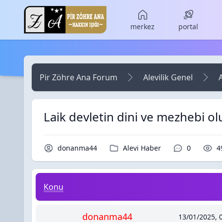
Skip to main content
merkez
portal
Pir Zöhre Ana Forum
Alevilik Genel
Laik devletin dini ve mezhebi o
Konu Sahibi / Yazar
Kategori / Forum
Yorumlar /
O
donanma44
Alevi Haber
0
4
Laik devletin dini ve mezhebi olur mu?
Konu
donanma44
13/01/2025, 