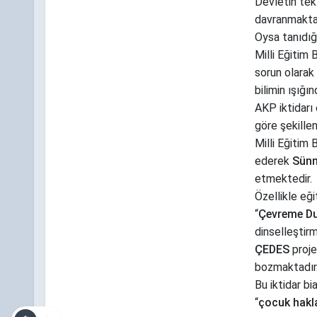
Devletin tek
davranmaktad
Oysa tanıdığı
Milli Eğitim 
sorun olarak 
bilimin ışığın
AKP iktidarı 
göre şekillen
Milli Eğitim 
ederek
Sünn
etmektedir.
Özellikle eğ
“
Çevreme Du
dinselleştir
ÇEDES
proje
bozmaktadır
Bu iktidar bi
“
çocuk hakl