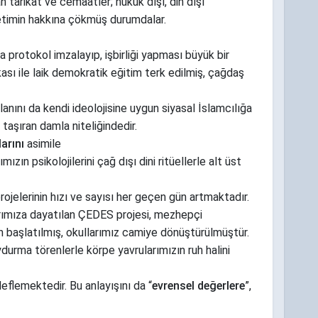
 tarikat ve cemaatler; hukuk dışı, din dışı
etimin hakkına çökmüş durumdalar.
la protokol imzalayıp, işbirliği yapması büyük bir
kası ile laik demokratik eğitim terk edilmiş, çağdaş
lanını da kendi ideolojisine uygun siyasal İslamcılığa
taşıran damla niteliğindedir.
arını
asimile
zın psikolojilerini çağ dışı dini ritüellerle alt üst
ojelerinin hızı ve sayısı her geçen gün artmaktadır.
arımıza dayatılan ÇEDES projesi, mezhepçi
en başlatılmış, okullarımız camiye dönüştürülmüştür.
urma törenlerle körpe yavrularımızın ruh halini
deflemektedir. Bu anlayışını da “
evrensel değerlere
”,