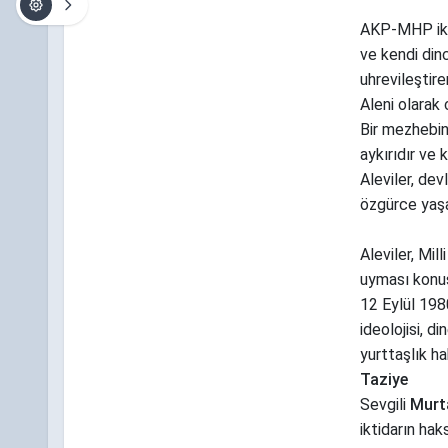
AKP-MHP iktid
ve kendi dinc
uhrevileştire
Aleni olarak 
Bir mezhebin 
aykırıdır ve 
Aleviler, de
özgürce yaş
Aleviler, Mil
uyması konu
12 Eylül 1980
ideolojisi, d
yurttaşlık h
Taziye
Sevgili
Murt
iktidarın ha