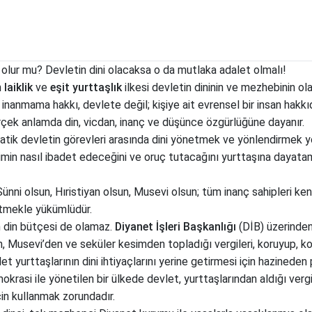
i olur mu? Devletin dini olacaksa o da mutlaka adalet olmalı!
n
laiklik
ve
eşit yurttaşlık
ilkesi devletin dininin ve mezhebinin 
nanmama hakkı, devlete değil; kişiye ait evrensel bir insan hakkıd
çek anlamda din, vicdan, inanç ve düşünce özgürlüğüne dayanır.
atik devletin görevleri arasında dini yönetmek ve yönlendirmek y
Kimin nasıl ibadet edeceğini ve oruç tutacağını yurttaşına dayata
Sünni olsun, Hıristiyan olsun, Musevi olsun; tüm inanç sahipleri k
tmekle yükümlüdür.
n din bütçesi de olamaz.
Diyanet İşleri Başkanlığı
(DİB) üzerinden
an, Musevi’den ve seküler kesimden topladığı vergileri, koruyup, 
t yurttaşlarının dini ihtiyaçlarını yerine getirmesi için hazinede
rasi ile yönetilen bir ülkede devlet, yurttaşlarından aldığı vergiler
çin kullanmak zorundadır.