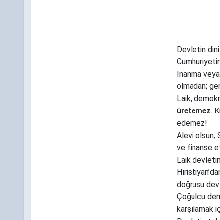
Devletin din
Cumhuriyeti
İnanma veya i
olmadan; ger
Laik, demokr
üretemez
. 
edemez!
Alevi olsun, 
ve finanse e
Laik devleti
Hıristiyan’d
doğrusu devle
Çoğulcu demok
karşılamak i