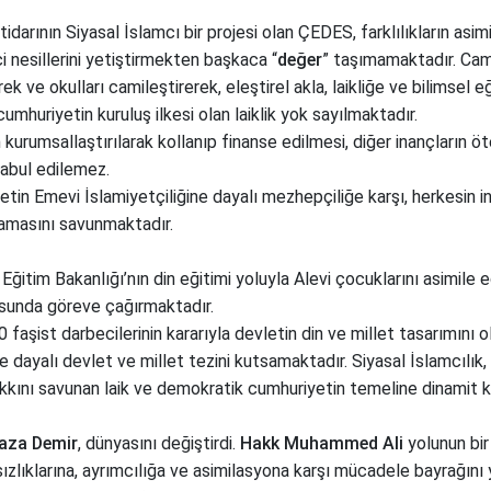
arının Siyasal İslamcı bir projesi olan ÇEDES, farklılıkların asimil
i nesillerini yetiştirmekten başkaca “
değer
” taşımamaktadır. Cami
rek ve okulları camileştirerek, eleştirel akla, laikliğe ve bilimsel 
cumhuriyetin kuruluş ilkesi olan laiklik yok sayılmaktadır.
kurumsallaştırılarak kollanıp finanse edilmesi, diğer inançların öt
kabul edilemez.
vletin Emevi İslamiyetçiliğine dayalı mezhepçiliğe karşı, herkesin 
amasını savunmaktadır.
li Eğitim Bakanlığı’nın din eğitimi yoluyla Alevi çocuklarını asimile 
sunda göreve çağırmaktadır.
 faşist darbecilerinin kararıyla devletin din ve millet tasarımını
ine dayalı devlet ve millet tezini kutsamaktadır. Siyasal İslamcılık, 
akkını savunan laik ve demokratik cumhuriyetin temeline dinamit 
aza Demir
, dünyasını değiştirdi.
Hakk Muhammed Ali
yolunun bir 
ksızlıklarına, ayrımcılığa ve asimilasyona karşı mücadele bayrağını