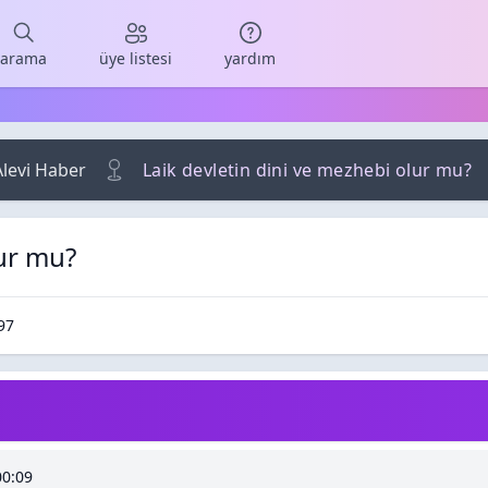
arama
üye listesi
yardım
Alevi Haber
Laik devletin dini ve mezhebi olur mu?
lur mu?
 Cevaplar
kunma / Görüntüleme
97
00:09