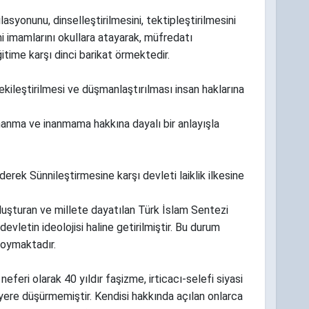
asyonunu, dinselleştirilmesini, tektipleştirilmesini
 imamlarını okullara atayarak, müfredatı
eğitime karşı dinci barikat örmektedir.
ekileştirilmesi ve düşmanlaştırılması insan haklarına
inanma ve inanmama hakkına dayalı bir anlayışla
ederek Sünnileştirmesine karşı devleti laiklik ilkesine
 oluşturan ve millete dayatılan Türk İslam Sentezi
devletin ideolojisi haline getirilmiştir. Bu durum
koymaktadır.
neferi olarak 40 yıldır faşizme, irticacı-selefi siyasi
 yere düşürmemiştir. Kendisi hakkında açılan onlarca