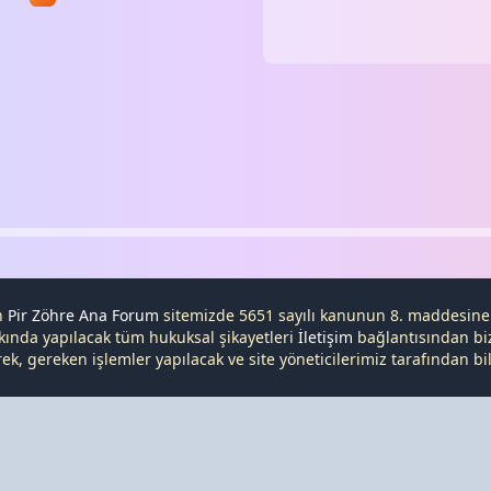
en
Pir Zöhre Ana Forum
sitemizde 5651 sayılı kanunun 8. maddesin
kında yapılacak tüm hukuksal şikayetleri
İletişim
bağlantısından bize
, gereken işlemler yapılacak ve site yöneticilerimiz tarafından bilg