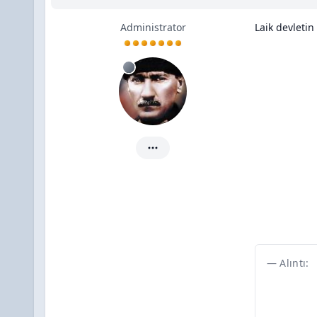
Administrator
Laik devleti
donanma44 için ayrıntılar
Alıntı: