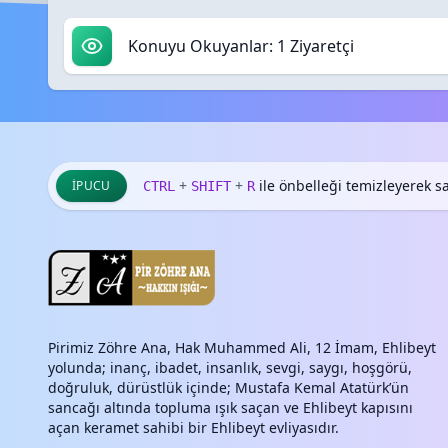
Konuyu Okuyanlar: 1 Ziyaretçi
+
+
ile önbelleği temizleyerek say
İPUCU
CTRL
SHIFT
R
Pirimiz Zöhre Ana, Hak Muhammed Ali, 12 İmam, Ehlibeyt
yolunda; inanç, ibadet, insanlık, sevgi, saygı, hoşgörü,
doğruluk, dürüstlük içinde; Mustafa Kemal Atatürk’ün
sancağı altında topluma ışık saçan ve Ehlibeyt kapısını
açan keramet sahibi bir Ehlibeyt evliyasıdır.