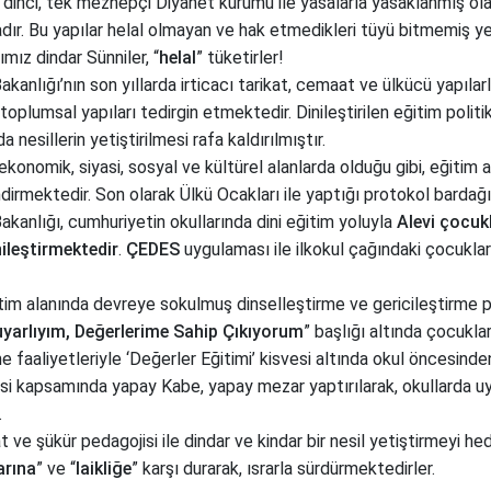
 dinci, tek mezhepçi Diyanet kurumu ile yasalarla yasaklanmış olan
ır. Bu yapılar helal olmayan ve hak etmedikleri tüyü bitmemiş y
mız dindar Sünniler, “
helal
” tüketirler!
Bakanlığı’nın son yıllarda irticacı tarikat, cemaat ve ülkücü yapılar
toplumsal yapıları tedirgin etmektedir. Dinileştirilen eğitim politi
da nesillerin yetiştirilmesi rafa kaldırılmıştır.
ekonomik, siyasi, sosyal ve kültürel alanlarda olduğu gibi, eğitim a
dirmektedir. Son olarak Ülkü Ocakları ile yaptığı protokol bardağı 
Bakanlığı, cumhuriyetin okullarında dini eğitim yoluyla
Alevi çocukl
ileştirmektedir
.
ÇEDES
uygulaması ile ilkokul çağındaki çocuklarımı
itim alanında devreye sokulmuş dinselleştirme ve gericileştirme pr
yarlıyım, Değerlerime Sahip Çıkıyorum
” başlığı altında çocukl
me faaliyetleriyle ‘Değerler Eğitimi’ kisvesi altında okul öncesind
si kapsamında yapay Kabe, yapay mezar yaptırılarak, okullarda uyd
.
at ve şükür pedagojisi ile dindar ve kindar bir nesil yetiştirmeyi he
arına
” ve “
laikliğe
” karşı durarak, ısrarla sürdürmektedirler.