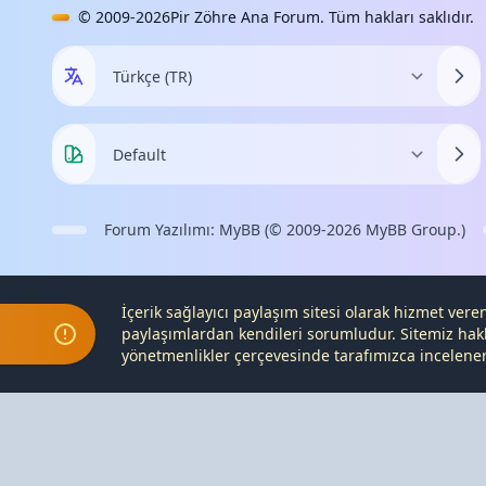
© 2009-2026
Pir Zöhre Ana Forum
. Tüm hakları saklıdır.
Forum Yazılımı:
MyBB
(© 2009-2026
MyBB Group
.)
İçerik sağlayıcı paylaşım sitesi olarak hizmet ver
paylaşımlardan kendileri sorumludur. Sitemiz hak
yönetmenlikler çerçevesinde tarafımızca incelenerek