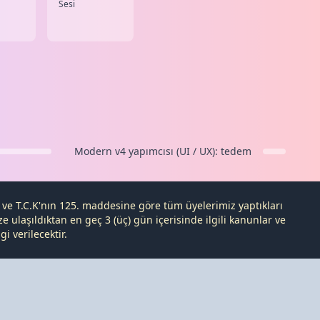
Sesi
Modern v4
yapımcısı (UI / UX):
tedem
e ve
T.C.K
'nın 125. maddesine göre tüm üyelerimiz yaptıkları
 ulaşıldıktan en geç 3 (üç) gün içerisinde ilgili kanunlar ve
i verilecektir.