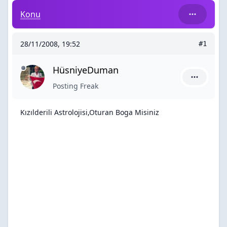
Kızılderili Astrolojisi,Oturan Boga Misiniz
Konu
28/11/2008, 19:52
#1
HüsniyeDuman
HüsniyeDu
Posting Freak
Kızılderili Astrolojisi,Oturan Boga Misiniz