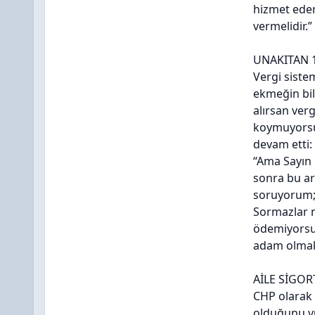
hizmet eder
vermelidir.”
UNAKITAN 1
Vergi sistem
ekmeğin bil
alırsan verg
koymuyorsun
devam etti:
“Ama Sayın K
sonra bu ar
soruyorum; 
Sormazlar m
ödemiyorsun
adam olmak
AİLE SİGOR
CHP olarak i
olduğunu vu