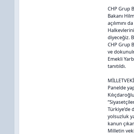
CHP Grup Ba
Bakanı Hilm
açılımını da
Halkevlerin
diyeceğiz. 
CHP Grup Ba
ve dokunulm
Emekli Yarb
tanıtıldı.
MİLLETVEKİ
Panelde ya
Kılıçdaroğlu
“Siyasetçile
Türkiye’de 
yolsuzluk y
kanun çıkar
Milletin vek