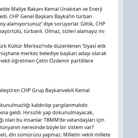
elde Maliye Bakanı Kemal Unakıtan ve Enerji
dedi. CHP Genel Başkanı Baykal’ın türban
 oy alamıyorsunuz’ diye soruyorlar. Gittik, CHP
başörtülü, türbanlı. Olmaz, sizleri alamayız mı
rk Kültür Merkezi’nde düzenlenen ‘Siyasi etik
ümüşhane merkez belediye başkan adayı olarak
emekli öğretmen Çetin Özdemir partililere
leştiren CHP Grup Başkanvekili Kemal
kunulmazlığı kaldırılıp yargılanmalıdır.
ına geldi. Hırsızlık yap dokunulmayacak,
ğı olan bu insanlar TBMM’de vatandaşları için
Dünyanın neresinde böyle bir sistem var?
areti, din sömürüsü yapmaz. Milletin vekili millete