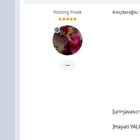
Posting Freak
Kılıçdaroğlu 
zümre için ayrıntılar
[url=javasc
]Hayati YA