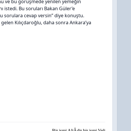
unu ve bu görüşmede yenilen yemeğin
 istedi. Bu soruları Bakan Güler’e
u sorulara cevap versin” diye konuştu.
a gelen Kılıçdaroğlu, daha sonra Ankara’ya
Bir ismi AliÂdir bir ismi Veli