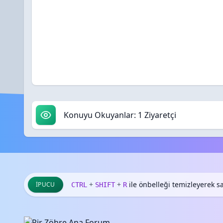
Konuyu Okuyanlar: 1 Ziyaretçi
+
+
ile önbelleği temizleyerek say
İPUCU
CTRL
SHIFT
R