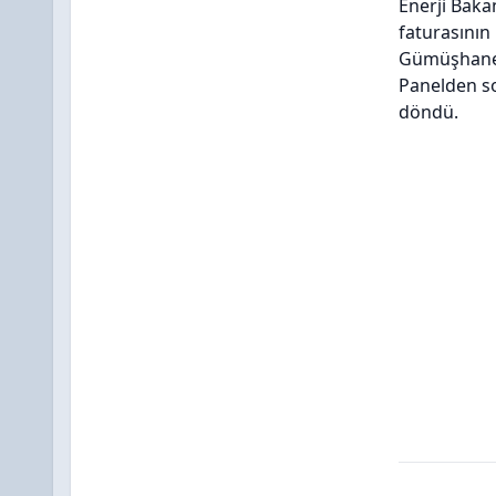
Enerji Bak
faturasının
Gümüşhaneli
Panelden so
döndü.