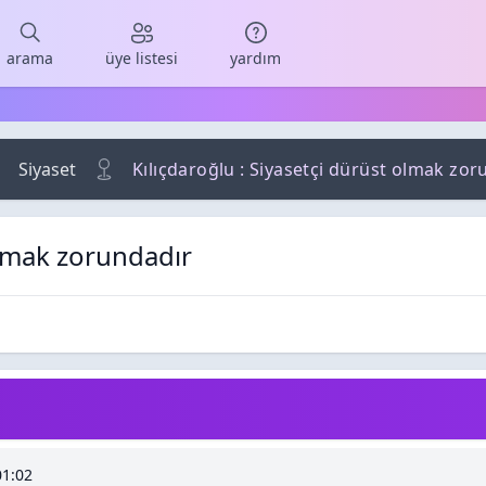
arama
üye listesi
yardım
Siyaset
Kılıçdaroğlu : Siyasetçi dürüst olmak zor
olmak zorundadır
Görüntüleme
r
01:02