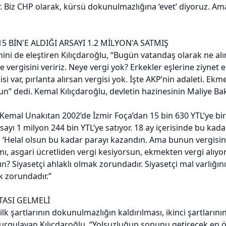
. Biz CHP olarak, kürsü dokunulmazlığına ‘evet’ diyoruz. A
5 BİN'E ALDIĞI ARSAYI 1.2 MİLYON'A SATMIŞ
ini de eleştiren Kılıçdaroğlu, “Bugün vatandaş olarak ne alır
e vergisini veririz. Neye vergi yok? Erkekler eşlerine ziynet
isi var, pırlanta alırsan vergisi yok. İşte AKP’nin adaleti. E
” dedi. Kemal Kılıçdaroğlu, devletin hazinesinin Maliye Bak
emal Unakıtan 2002’de İzmir Foça’dan 15 bin 630 YTL’ye bir ar
sayı 1 milyon 244 bin YTL’ye satıyor. 18 ay içerisinde bu ka
‘Helal olsun bu kadar parayı kazandın. Ama bunun vergisi
ı, asgari ücretliden vergi kesiyorsun, ekmekten vergi alıyor
? Siyasetçi ahlaklı olmak zorundadır. Siyasetçi mal varlığın
 zorundadır.”
TASI GELMELİ
lk şartlarının dokunulmazlığın kaldırılması, ikinci şartlarını
rgulayan Kılıçdaroğlu, “Yolsuzluğun sonunu getirecek en ö