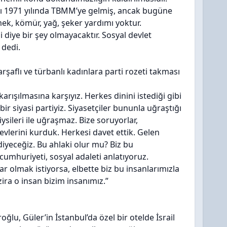
tası 1971 yılında TBMM’ye gelmiş, ancak bugüne
ek, kömür, yağ, şeker yardımı yoktur.
 diye bir şey olmayacaktır. Sosyal devlet
 dedi.
rşaflı ve türbanlı kadınlara parti rozeti takması
karışılmasına karşıyız. Herkes dinini istediği gibi
r siyasi partiyiz. Siyasetçiler bununla uğraştığı
ysileri ile uğraşmaz. Bize soruyorlar,
evlerini kurduk. Herkesi davet ettik. Gelen
 diyeceğiz. Bu ahlaki olur mu? Biz bu
, cumhuriyeti, sosyal adaleti anlatıyoruz.
ar olmak istiyorsa, elbette biz bu insanlarımızla
zira o insan bizim insanımız.”
ğlu, Güler’in İstanbul’da özel bir otelde İsrail