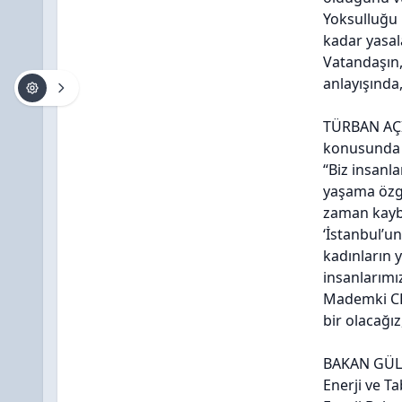
Yoksulluğu 
kadar yasal
Vatandaşın, 
anlayışında
TÜRBAN AÇ
konusunda i
“Biz insanla
yaşama özgü
zaman kaybet
‘İstanbul’u
kadınların y
insanlarımız
Mademki CHP,
bir olacağız
BAKAN GÜL
Enerji ve Ta