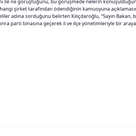
anı ile ne görüştüğünü, bu görüşmede nelerin konuşulduğ
 hangi şirket tarafından ödendiğinin kamuoyuna açıklamasını
ler adına sorduğunu belirten Kılıçdaroğlu, “Sayın Bakan, b
nra parti binasına geçerek il ve ilçe yönetimleriyle bir aray