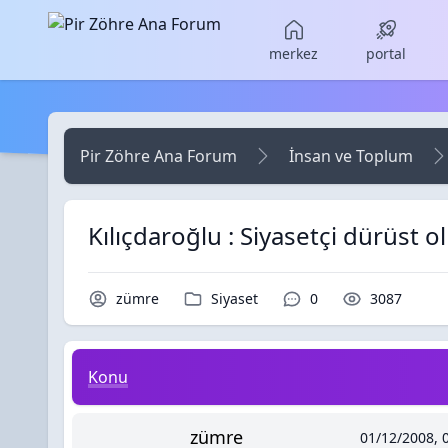
Skip to main content
merkez
portal
Pir Zöhre Ana Forum
İnsan ve Toplum
Kılıçdaroğlu : Siyasetçi dürüst 
Konu Sahibi / Yazar
Kategori / Forum
Yorumlar / Cevaplar
Okunma / 
zümre
Siyaset
0
3087
Kılıçdaroğlu : Siyasetçi dürüst olmak zorundadı
Konu
zümre
01/12/2008, 