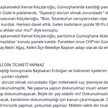
şkanvekili Kemal Kılıçdaroğlu, Gümüşhane’de katıldığı pan
i Güler’e yüklenerek, “Siyasetçi dürüst olmak zorundadır” 
 savunan Kılıçdaroğlu, “Bize, ‘İstanbul’un varoşlarından niye
i kurduk. Herkesi davet ettik. Gelen kadınların yüzde 99.9’u 
Bu ahlaki olur mu?” diye konuştu.
şkanvekili Kemal Kılıçdaroğlu, partisince Gümüşhane Atatü
azlıklar’ konulu panele katıldı. Panelden önce CHP’nin G
ay Bedri Ağaç, Kelkit İlçe Belediye Başkan adayı olarak da 
Lİ DİN TİCARETİ YAPMAZ
pqtığı konuşmada Başbakan Erdoğan ve hükümet üyelerini e
 şunları söyledi:
r dürüst olmak zorundadır. Eğer milletvekili suç işlemişse do
dokunulmazlık, ‘Ne yaparsa yapsın dokunulmaz insan’ anlam
ap dokunulmayacak. Böyle bir şey olabilir mi? Dokunulmazlı
acak, kendisinin dokunulmazlığı için kanun çıkarmayacak. 
ili hırsızlık yapmaz, yolsuzluk yapmaz. Milletin vekili din tic