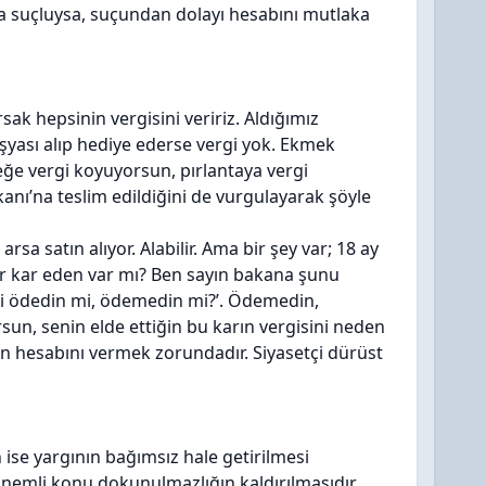
ma suçluysa, suçundan dolayı hesabını mutlaka
sak hepsinin vergisini veririz. Aldığımız
 eşyası alıp hediye ederse vergi yok. Ekmek
kmeğe vergi koyuyorsun, pırlantaya vergi
anı’na teslim edildiğini de vurgulayarak şöyle
sa satın alıyor. Alabilir. Ama bir şey var; 18 ay
dar kar eden var mı? Ben sayın bakana şunu
ni ödedin mi, ödemedin mi?’. Ödemedin,
sun, senin elde ettiğin bu karın vergisini neden
ın hesabını vermek zorundadır. Siyasetçi dürüst
n ise yargının bağımsız hale getirilmesi
nemli konu dokunulmazlığın kaldırılmasıdır.