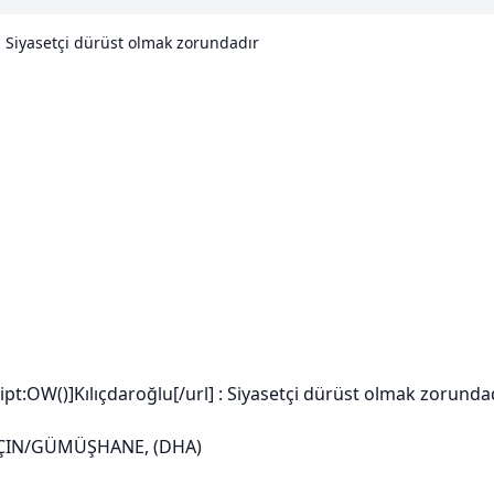
: Siyasetçi dürüst olmak zorundadır
ript:OW()]Kılıçdaroğlu[/url] : Siyasetçi dürüst olmak zorunda
LÇIN/GÜMÜŞHANE, (DHA)