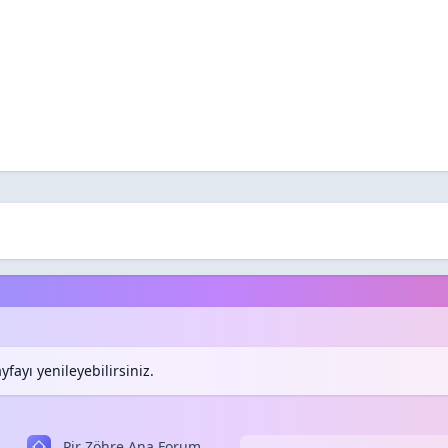
fayı yenileyebilirsiniz.
Pir Zöhre Ana Forum