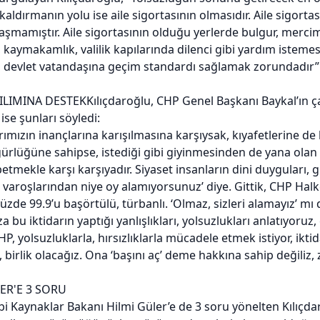
kaldırmanın yolu ise aile sigortasının olmasıdır. Aile sigor
aşmamıştır. Aile sigortasının olduğu yerlerde bulgur, mercim
kaymakamlık, valilik kapılarında dilenci gibi yardım istemesi
, devlet vatandaşına geçim standardı sağlamak zorundadır”
ILIMINA DESTEK
Kılıçdaroğlu, CHP Genel Başkanı Baykal’ın ça
se şunları söyledi:
rımızın inançlarına karışılmasına karşıysak, kıyafetlerine de 
rlüğüne sahipse, istediği gibi giyinmesinden de yana olan bi
mekle karşı karşıyadır. Siyaset insanların dini duyguları, gi
n varoşlarından niye oy alamıyorsunuz’ diye. Gittik, CHP Halk
üzde 99.9’u başörtülü, türbanlı. ‘Olmaz, sizleri alamayız’ mı
a bu iktidarın yaptığı yanlışlıkları, yolsuzlukları anlatıyoruz
 yolsuzluklarla, hırsızlıklarla mücadele etmek istiyor, iktid
, birlik olacağız. Ona ‘başını aç’ deme hakkına sahip değiliz, 
ER'E 3 SORU
bi Kaynaklar Bakanı Hilmi Güler’e de 3 soru yönelten Kılıçdaro