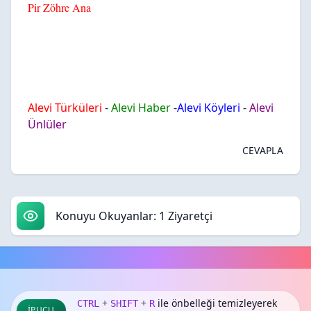
Pir Zöhre Ana
Alevi Türküleri
-
Alevi Haber
-
Alevi Köyleri
-
Alevi
Ünlüler
CEVAPLA
Konuyu Okuyanlar: 1 Ziyaretçi
+
+
ile önbelleği temizleyerek
CTRL
SHIFT
R
İPUCU