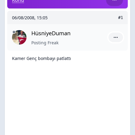
Konu
06/08/2008, 15:05
#1
HüsniyeDuman
HüsniyeDu
Posting Freak
Kamer Genç bombayı patlattı