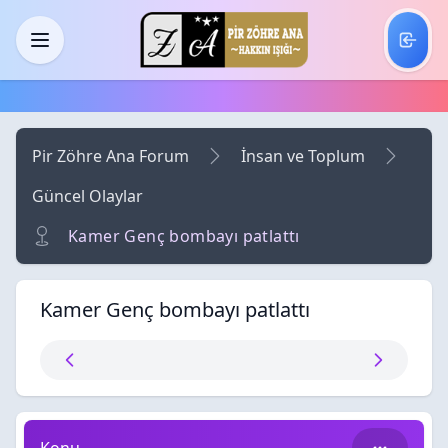
Skip to main content
Menü
Pir Zöhre Ana Forum
İnsan ve Toplum
Güncel Olaylar
Kamer Genç bombayı patlattı
Kamer Genç bombayı patlattı
Kamer Genç bombayı patlattı