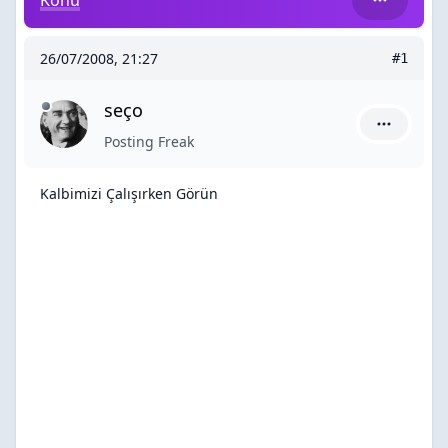
Konu
26/07/2008, 21:27
#1
seço
seço için 
Posting Freak
Kalbimizi Çalışırken Görün