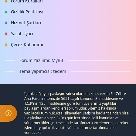
Forum Kuralları
Gizlilik Politikası
Hizmet Şartları
Yasal Uyarı
Çerez Kullanımı
Forum Yazılımı:
MyBB
Tema yapımcısı:
tedem
İçerik sağlayıcı paylaşım sitesi olarak hizmet veren
Pir Zöhre
Ana Forum
sitemizde 5651 sayılı kanunun 8. maddesine ve
T.C.K
'nın 125. maddesine göre tüm üyelerimiz yaptıkları
paylaşımlardan kendileri sorumludur. Sitemiz hakkında
yapılacak tüm hukuksal şikayetleri
İletişim
bağlantısından bize
ulaşıldıktan en geç 3 (üç) gün içerisinde ilgili kanunlar ve
yönetmenlikler çerçevesinde tarafımızca incelenerek, gereken
işlemler yapılacak ve site yöneticilerimiz tarafından bilgi
verilecektir.