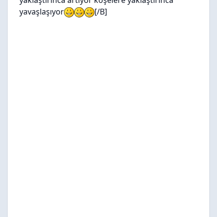
yaklaştırınca artıyor köşelere yaklaştırınca
yavaşlaşıyor
[/B]