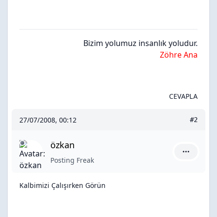
Bizim yolumuz insanlık yoludur.
Zöhre Ana
CEVAPLA
27/07/2008, 00:12
#2
özkan
özkan için
Posting Freak
Kalbimizi Çalışırken Görün