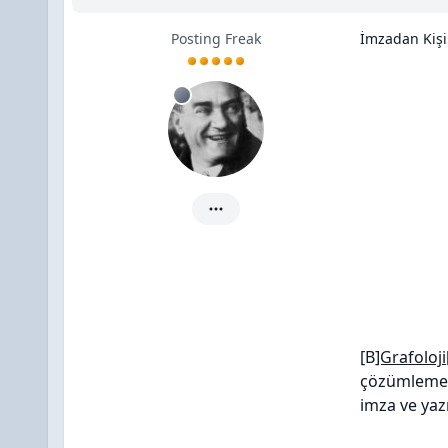
Posting Freak
İmzadan Kişin
seço için ayrıntılar
[B
]Grafoloji
çözümlemek,
imza ve yaz