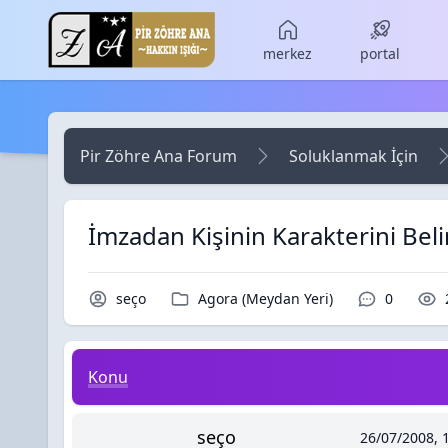
Skip to main content
merkez
portal
Pir Zöhre Ana Forum
Soluklanmak İçin
İmzadan Kişinin Karakterini Beli
Konu Sahibi / Yazar
Kategori / Forum
Yorumlar 
seço
Agora (Meydan Yeri)
0
İmzadan Kişinin Karakterini Belirleyin
Konu
seço
26/07/2008, 