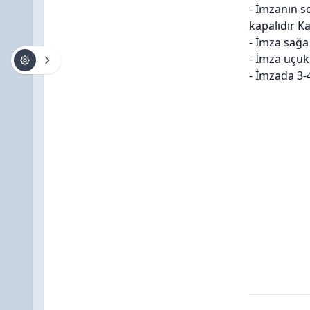
- İmzanın so
kapalıdır K
- İmza sağa 
- İmza uçuk
- İmzada 3-4