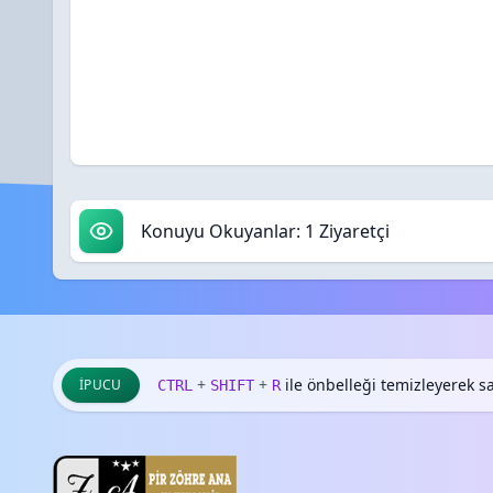
Konuyu Okuyanlar: 1 Ziyaretçi
+
+
ile önbelleği temizleyerek say
İPUCU
CTRL
SHIFT
R