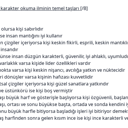
karakter okuma ilminin temel taşları
[/B]
 olursa kişi
sabırlıdır
ise insan mantığını iyi kullanır
n çizgiler içeriyorsa kişi keskin fikirli, esprili, keskin mantıklı
 insandır
ünse insan düzgün karakterli, güvenilir, iyi ahlaklı, uyumlud
arlaklık varsa kişide lider özellikleri vardır
okta varsa kişi keskin nişancı, avcılığa yatkın ve nüktecidir
i dönüşler varsa kişinin hafızası kuvvetlidir
sal çizgiler içeriyorsa kişi güzel sanatlara yatkındır
ve üstünkörü ise kişi boş vermiştir
şı büyük harf ve gösterişle başlıyorsa kişi özgüvenli, başlan
şı, ortası ve sonu büyükse başta, ortada ve sonda kendini iyi 
nu büyük harfle bitiyorsa başladığı işleri iyi bitiriyor demek
aş harfinden sonra gelen kısım ince ise kişi ince karakterli v