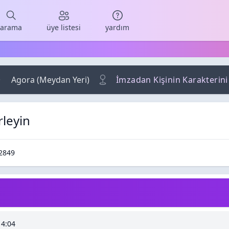
arama
üye listesi
yardım
Agora (Meydan Yeri)
İmzadan Kişinin Karakterini 
rleyin
/ Cevaplar
Okunma / Görüntüleme
2849
14:04