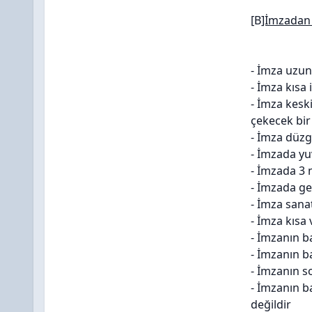
[B
]İmzadan 
- İmza uzun
- İmza kısa 
- İmza keski
çekecek bir
- İmza düzg
- İmzada yuv
- İmzada 3 n
- İmzada ger
- İmza sanat
- İmza kısa 
- İmzanın ba
- İmzanın ba
- İmzanın so
- İmzanın b
değildir