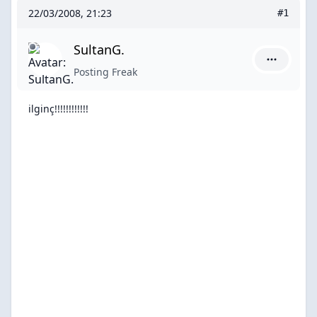
22/03/2008, 21:23
#1
SultanG.
SultanG. i
Posting Freak
ilginç!!!!!!!!!!!!