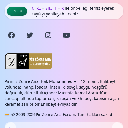
+
+
ile önbelleği temizleyerek
CTRL
SHIFT
R
İPUCU
sayfayı yenileyebilirsiniz.
Pirimiz Zöhre Ana, Hak Muhammed Ali, 12 İmam, Ehlibeyt
yolunda; inanç, ibadet, insanlık, sevgi, saygı, hoşgörü,
doğruluk, dürüstlük içinde; Mustafa Kemal Atatürk’ün
sancağı altında topluma ışık saçan ve Ehlibeyt kapısını açan
keramet sahibi bir Ehlibeyt evliyasıdır.
© 2009-2026
Pir Zöhre Ana Forum
. Tüm hakları saklıdır.