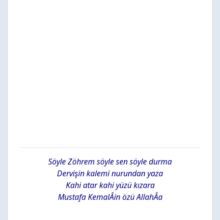
Söyle Zöhrem söyle sen söyle durma
Dervişin kalemi nurundan yaza
Kahi atar kahi yüzü kızara
Mustafa KemalÂin özü AllahÂa