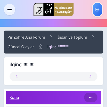
Skip to main content
Menü
Pir Zöhre Ana Forum
İnsan ve Toplum
Güncel Olaylar
ilginç!!!!!!!!!!!!
ilginç!!!!!!!!!!!!
ilginç!!!!!!!!!!!!
Konu