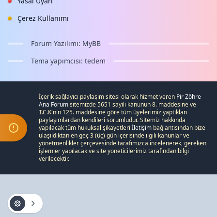
Yasal Uyarı
Çerez Kullanımı
Forum Yazılımı:
MyBB
Tema yapımcısı:
tedem
İçerik sağlayıcı paylaşım sitesi olarak hizmet veren
Pir Zöhre
Ana Forum
sitemizde 5651 sayılı kanunun 8. maddesine ve
T.C.K
'nın 125. maddesine göre tüm üyelerimiz yaptıkları
paylaşımlardan kendileri sorumludur. Sitemiz hakkında
yapılacak tüm hukuksal şikayetleri
İletişim
bağlantısından bize
ulaşıldıktan en geç 3 (üç) gün içerisinde ilgili kanunlar ve
yönetmenlikler çerçevesinde tarafımızca incelenerek, gereken
işlemler yapılacak ve site yöneticilerimiz tarafından bilgi
verilecektir.