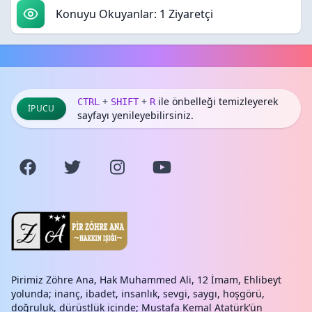
Konuyu Okuyanlar: 1 Ziyaretçi
+
+
ile önbelleği temizleyerek
CTRL
SHIFT
R
İPUCU
sayfayı yenileyebilirsiniz.
Pirimiz Zöhre Ana, Hak Muhammed Ali, 12 İmam, Ehlibeyt
yolunda; inanç, ibadet, insanlık, sevgi, saygı, hoşgörü,
doğruluk, dürüstlük içinde; Mustafa Kemal Atatürk’ün