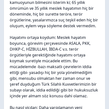
kamuoyunun bilmesini isterim ki; 65 yıllık
ömrümün ve 35 yıllık meslek hayatımın hiç bir
döneminde, hiç bir surette teröre, terör
örgütlerine, yasalarımızca suç teşkil eden hiç bir
oluşum, eylem veya söyleme destek vermedim.
Hayatımı ortaya koydum:
Meslek hayatım
boyunca, görevim çerçevesinde ASALA, PKK,
DHKP-C, HİZBULLAH, İBDA-C v.s. terör
örgütleriyle gerektiğinde hayatımı ortaya
koymak suretiyle mücadele ettim. Bu
mücadelemde -bazı maksatlı çevrelerin iddia
ettiği gibi- yasadışı hiç bir yola yönelmediğim
gibi, mensubu olmaktan her zaman onur ve
şeref duyduğum Türk Silahlı Kuvvetlerimizin bir
subayı olarak, iddia edildiği gibi bir hukuksuzluk
içinde yer almam söz konusu dahi olamaz.
Bu nasıl vicdan:
Daha yargılamanın yeni