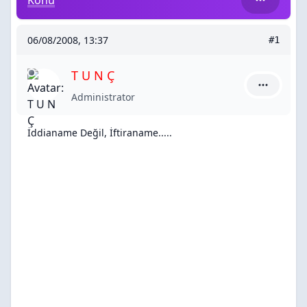
Konu
06/08/2008, 13:37
#1
T U N Ç
T U N Ç iç
Administrator
İddianame Değil, İftiraname.....