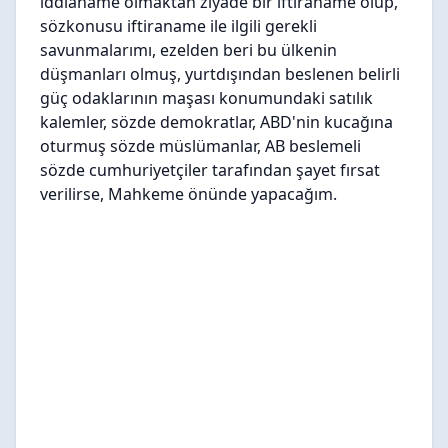
iddianame olmaktan ziyade bir iftiraname olup,
sözkonusu iftiraname ile ilgili gerekli
savunmalarımı, ezelden beri bu ülkenin
düşmanları olmuş, yurtdışından beslenen belirli
güç odaklarının maşası konumundaki satılık
kalemler, sözde demokratlar, ABD'nin kucağına
oturmuş sözde müslümanlar, AB beslemeli
sözde cumhuriyetçiler tarafından şayet fırsat
verilirse, Mahkeme önünde yapacağım.