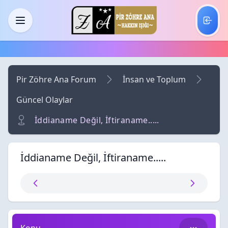
Skip to main content
Menü
Pir Zöhre Ana Forum
İnsan ve Toplum
Güncel Olaylar
İddianame Değil, İftiraname.....
İddianame Değil, İftiraname.....
İddianame Değil, İftiraname.....