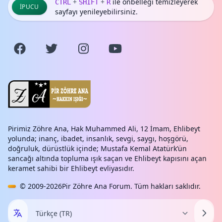
+
+
ile önbelleği temizleyerek
CTRL
SHIFT
R
İPUCU
sayfayı yenileyebilirsiniz.
Pirimiz Zöhre Ana, Hak Muhammed Ali, 12 İmam, Ehlibeyt
yolunda; inanç, ibadet, insanlık, sevgi, saygı, hoşgörü,
doğruluk, dürüstlük içinde; Mustafa Kemal Atatürk’ün
sancağı altında topluma ışık saçan ve Ehlibeyt kapısını açan
keramet sahibi bir Ehlibeyt evliyasıdır.
© 2009-2026
Pir Zöhre Ana Forum
. Tüm hakları saklıdır.