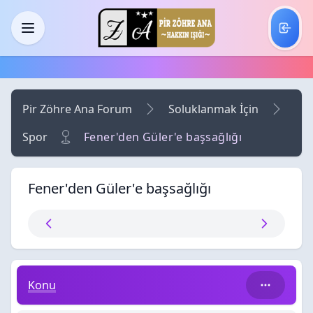
Skip to main content
Menü
Pir Zöhre Ana Forum
Soluklanmak İçin
Spor
Fener'den Güler'e başsağlığı
Fener'den Güler'e başsağlığı
Fener'den Güler'e başsağlığı
Konu