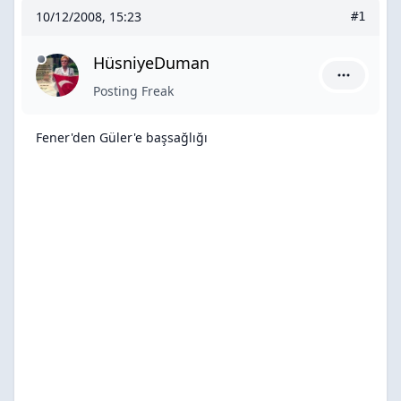
10/12/2008, 15:23
#1
HüsniyeDuman
HüsniyeDu
Posting Freak
Fener'den Güler'e başsağlığı