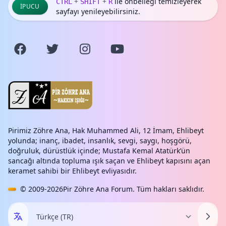
+
+
ile önbelleği temizleyerek
CTRL
SHIFT
R
İPUCU
sayfayı yenileyebilirsiniz.
Pirimiz Zöhre Ana, Hak Muhammed Ali, 12 İmam, Ehlibeyt
yolunda; inanç, ibadet, insanlık, sevgi, saygı, hoşgörü,
doğruluk, dürüstlük içinde; Mustafa Kemal Atatürk’ün
sancağı altında topluma ışık saçan ve Ehlibeyt kapısını açan
keramet sahibi bir Ehlibeyt evliyasıdır.
© 2009-2026
Pir Zöhre Ana Forum
. Tüm hakları saklıdır.