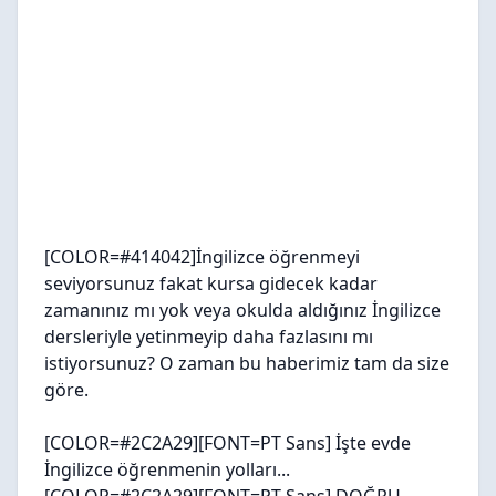
[COLOR=#414042]İngilizce öğrenmeyi
seviyorsunuz fakat kursa gidecek kadar
zamanınız mı yok veya okulda aldığınız İngilizce
dersleriyle yetinmeyip daha fazlasını mı
istiyorsunuz? O zaman bu haberimiz tam da size
göre.
[COLOR=#2C2A29][FONT=PT Sans]
İşte evde
İngilizce öğrenmenin yolları...