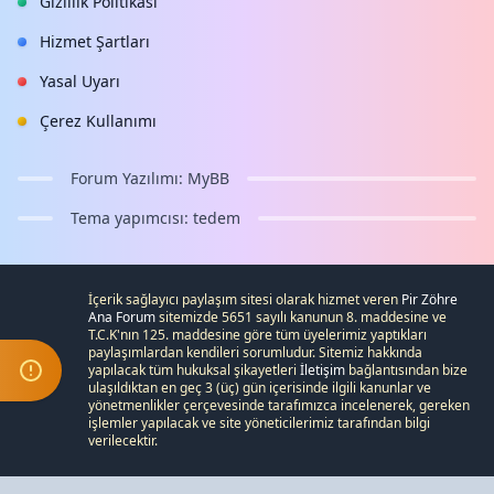
Gizlilik Politikası
Hizmet Şartları
Yasal Uyarı
Çerez Kullanımı
Forum Yazılımı:
MyBB
Tema yapımcısı:
tedem
İçerik sağlayıcı paylaşım sitesi olarak hizmet veren
Pir Zöhre
Ana Forum
sitemizde 5651 sayılı kanunun 8. maddesine ve
T.C.K
'nın 125. maddesine göre tüm üyelerimiz yaptıkları
paylaşımlardan kendileri sorumludur. Sitemiz hakkında
yapılacak tüm hukuksal şikayetleri
İletişim
bağlantısından bize
ulaşıldıktan en geç 3 (üç) gün içerisinde ilgili kanunlar ve
yönetmenlikler çerçevesinde tarafımızca incelenerek, gereken
işlemler yapılacak ve site yöneticilerimiz tarafından bilgi
verilecektir.