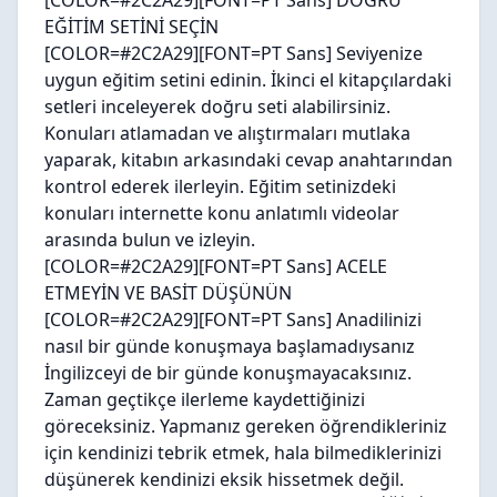
[COLOR=#2C2A29][FONT=PT Sans]
DOĞRU
EĞİTİM SETİNİ SEÇİN
[COLOR=#2C2A29][FONT=PT Sans] Seviyenize
uygun eğitim setini edinin. İkinci el kitapçılardaki
setleri inceleyerek doğru seti alabilirsiniz.
Konuları atlamadan ve alıştırmaları mutlaka
yaparak, kitabın arkasındaki cevap anahtarından
kontrol ederek ilerleyin. Eğitim setinizdeki
konuları internette konu anlatımlı videolar
arasında bulun ve izleyin.
[COLOR=#2C2A29][FONT=PT Sans]
ACELE
ETMEYİN VE BASİT DÜŞÜNÜN
[COLOR=#2C2A29][FONT=PT Sans] Anadilinizi
nasıl bir günde konuşmaya başlamadıysanız
İngilizceyi de bir günde konuşmayacaksınız.
Zaman geçtikçe ilerleme kaydettiğinizi
göreceksiniz. Yapmanız gereken öğrendikleriniz
için kendinizi tebrik etmek, hala bilmediklerinizi
düşünerek kendinizi eksik hissetmek değil.