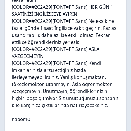
tekrar edin.
[COLOR=#2C2A29][FONT=PT Sans]
HER GÜN 1
SAATİNİZİ İNGİLİZCEYE AYIRIN
[COLOR=#2C2A29][FONT=PT Sans] Ne eksik ne
fazla, günde 1 saat İngilizce vakit geçirin. Fazlası
usandırabilir, daha azı ise etkili olmaz. Tekrar
ettikçe öğrendikleriniz yerleşir.
[COLOR=#2C2A29][FONT=PT Sans]
ASLA
VAZGEÇMEYİN
[COLOR=#2C2A29][FONT=PT Sans] Kendi
imkanlarınızla arzu ettiğiniz hızda
ilerleyemeyebilirsiniz. Yanlış konuşmaktan,
tökezlemekten utanmayın. Asla öğrenmekten
vazgeçmeyin. Unutmayın, öğrendiklerinizin
hiçbiri boşa gitmiyor. Siz unuttuğunuzu sansanız
bile karşınıza çıktıklarında hatırlayacaksınız.
haber10