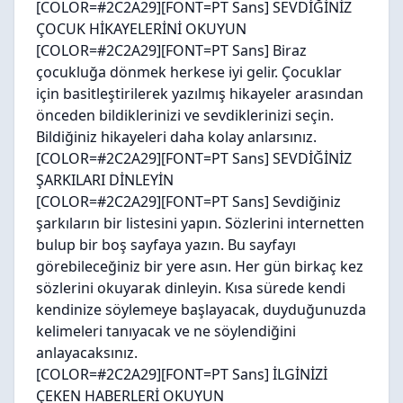
[COLOR=#2C2A29][FONT=PT Sans]
SEVDİĞİNİZ
ÇOCUK HİKAYELERİNİ OKUYUN
[COLOR=#2C2A29][FONT=PT Sans] Biraz
çocukluğa dönmek herkese iyi gelir. Çocuklar
için basitleştirilerek yazılmış hikayeler arasından
önceden bildiklerinizi ve sevdiklerinizi seçin.
Bildiğiniz hikayeleri daha kolay anlarsınız.
[COLOR=#2C2A29][FONT=PT Sans]
SEVDİĞİNİZ
ŞARKILARI DİNLEYİN
[COLOR=#2C2A29][FONT=PT Sans] Sevdiğiniz
şarkıların bir listesini yapın. Sözlerini internetten
bulup bir boş sayfaya yazın. Bu sayfayı
görebileceğiniz bir yere asın. Her gün birkaç kez
sözlerini okuyarak dinleyin. Kısa sürede kendi
kendinize söylemeye başlayacak, duyduğunuzda
kelimeleri tanıyacak ve ne söylendiğini
anlayacaksınız.
[COLOR=#2C2A29][FONT=PT Sans]
İLGİNİZİ
ÇEKEN HABERLERİ OKUYUN