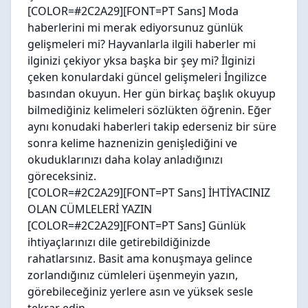
[COLOR=#2C2A29][FONT=PT Sans] Moda
haberlerini mi merak ediyorsunuz günlük
gelişmeleri mi? Hayvanlarla ilgili haberler mi
ilginizi çekiyor yksa başka bir şey mi? İlginizi
çeken konulardaki güncel gelişmeleri İngilizce
basından okuyun. Her gün birkaç başlık okuyup
bilmediğiniz kelimeleri sözlükten öğrenin. Eğer
aynı konudaki haberleri takip ederseniz bir süre
sonra kelime haznenizin genişlediğini ve
okuduklarınızı daha kolay anladığınızı
göreceksiniz.
[COLOR=#2C2A29][FONT=PT Sans]
İHTİYACINIZ
OLAN CÜMLELERİ YAZIN
[COLOR=#2C2A29][FONT=PT Sans] Günlük
ihtiyaçlarınızı dile getirebildiğinizde
rahatlarsınız. Basit ama konuşmaya gelince
zorlandığınız cümleleri üşenmeyin yazın,
görebileceğiniz yerlere asın ve yüksek sesle