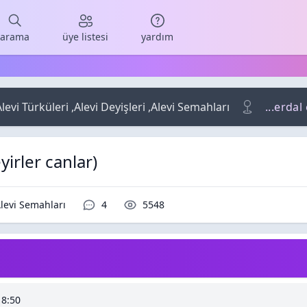
arama
üye listesi
yardım
levi Türküleri ,Alevi Deyişleri ,Alevi Semahları
...erdal
eyirler canlar)
Yorumlar / Cevaplar
Okunma / Görüntüleme
,Alevi Semahları
4
5548
18:50