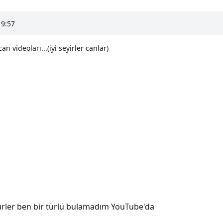
19:57
can videoları...(iyi seyirler canlar)
rler ben bir türlü bulamadım YouTube'da