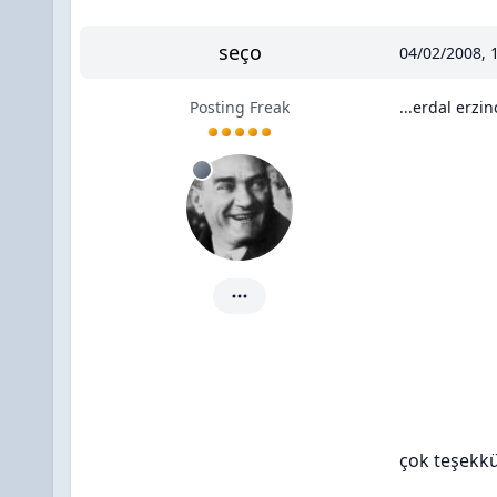
seço
04/02/2008, 
Posting Freak
...erdal erzin
seço için ayrıntılar
çok teşekkü