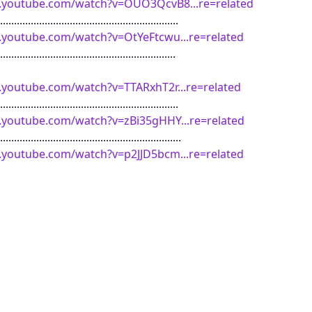
.youtube.com/watch?v=OUO3QcvB8...re=related
................................................................
.youtube.com/watch?v=OtYeFtcwu...re=related
...............................................................
.youtube.com/watch?v=TTARxhT2r...re=related
................................................................
.youtube.com/watch?v=zBi35gHHY...re=related
.................................................................
.youtube.com/watch?v=p2JJD5bcm...re=related