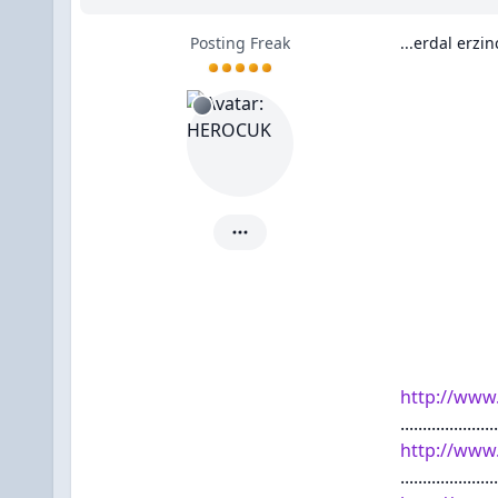
Posting Freak
...erdal erzin
HEROCUK için ayrıntılar
http://www
......................
http://www
......................