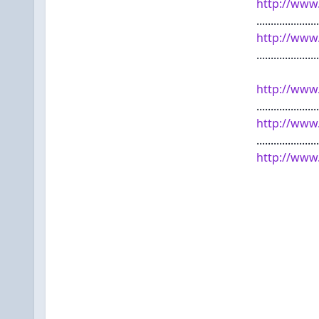
http://www
......................
http://www
......................
http://www
......................
http://www
......................
http://www