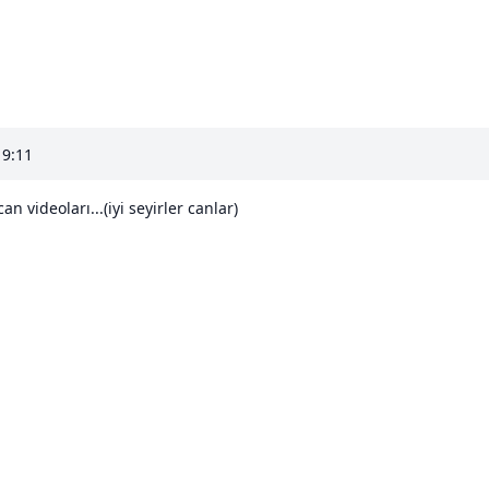
19:11
can videoları...(iyi seyirler canlar)