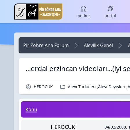
Skip to main content
merkez
portal
Pir Zöhre Ana Forum
Alevilik Genel
A
...erdal erzincan videoları...(iyi s
Konu Sahibi / Yazar
Kategori / Forum
HEROCUK
Alevi Türküleri ,Alevi Deyişleri 
...erdal erzincan videoları...(iyi seyirler canlar)
Konu
HEROCUK
04/02/2008, 