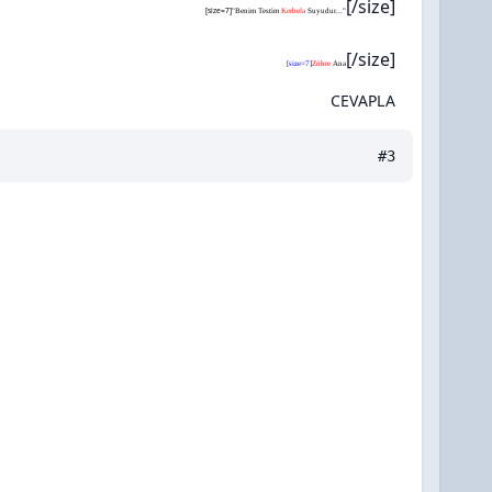
[/size]
[size=7]
"Benim Testim
Kerbela
Suyudur...
"
[/size]
[size=7]
Zöhre
Ana
CEVAPLA
#3