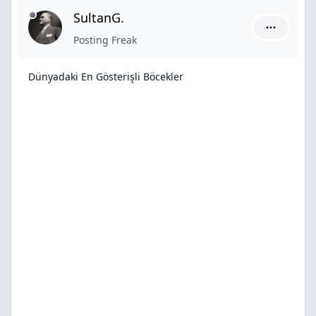
SultanG.
SultanG. i
Posting Freak
Dünyadaki En Gösterişli Böcekler