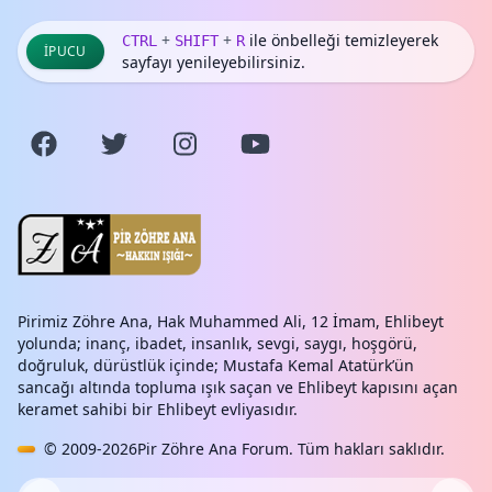
+
+
ile önbelleği temizleyerek
CTRL
SHIFT
R
İPUCU
sayfayı yenileyebilirsiniz.
Pirimiz Zöhre Ana, Hak Muhammed Ali, 12 İmam, Ehlibeyt
yolunda; inanç, ibadet, insanlık, sevgi, saygı, hoşgörü,
doğruluk, dürüstlük içinde; Mustafa Kemal Atatürk’ün
sancağı altında topluma ışık saçan ve Ehlibeyt kapısını açan
keramet sahibi bir Ehlibeyt evliyasıdır.
© 2009-2026
Pir Zöhre Ana Forum
. Tüm hakları saklıdır.