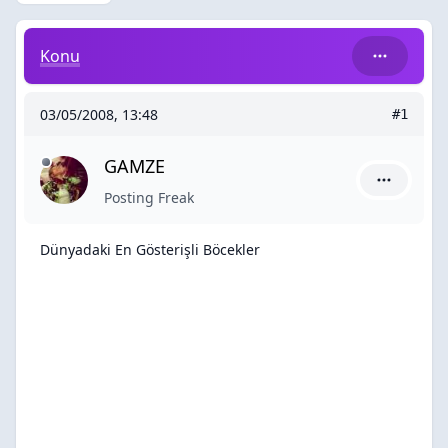
Dünyadaki En Gösterişli Böcekler
Konu
03/05/2008, 13:48
#1
GAMZE
GAMZE içi
Posting Freak
Dünyadaki En Gösterişli Böcekler