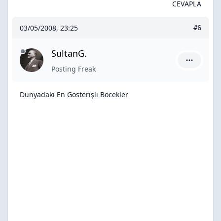
CEVAPLA
03/05/2008, 23:25
#6
SultanG.
SultanG. i
Posting Freak
Dünyadaki En Gösterişli Böcekler