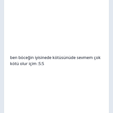
ben böceğin iyisinede kötüsünüde sevmem çok
kötü olur içim :S:S