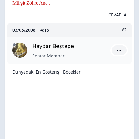
Mürşit Zöhre Ana..
CEVAPLA
03/05/2008, 14:16
#2
Haydar Beştepe
Haydar Be
Senior Member
Dünyadaki En Gösterişli Böcekler