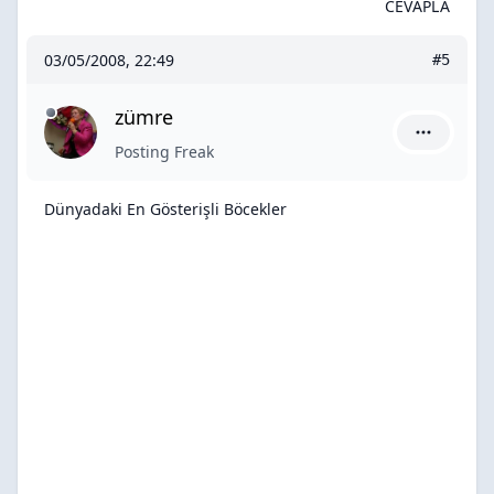
CEVAPLA
03/05/2008, 22:49
#5
zümre
zümre için
Posting Freak
Dünyadaki En Gösterişli Böcekler