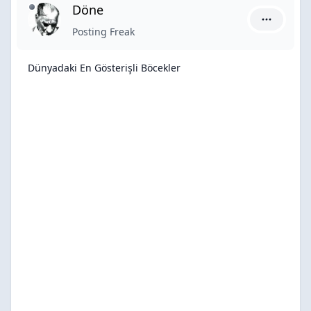
Döne
Döne için 
Posting Freak
Dünyadaki En Gösterişli Böcekler