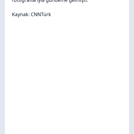
fotoğraflarıyla gündeme gelmişti.
Kaynak: CNNTürk