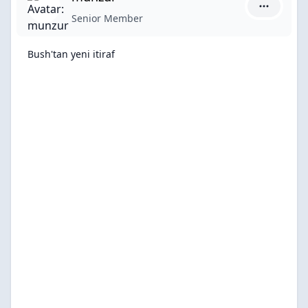
munzur iç
Senior Member
Bush'tan yeni itiraf