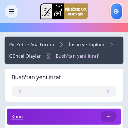
Skip to main content
Menü
Pir Zöhre Ana Forum
İnsan ve Toplum
Güncel Olaylar
Bush'tan yeni itiraf
Bush'tan yeni itiraf
Bush'tan yeni itiraf
Konu