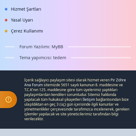
Hizmet Şartları
Yasal Uyarı
Çerez Kullanımı
Forum Yazılımı:
MyBB
Tema yapımcısı:
tedem
İçerik sağlayıcı paylaşım sitesi olarak hizmet veren
Pir Zöhre
Ana Forum
sitemizde 5651 sayılı kanunun 8. maddesine ve
T.C.K
'nın 125. maddesine göre tüm üyelerimiz yaptıkları
paylaşımlardan kendileri sorumludur. Sitemiz hakkında
yapılacak tüm hukuksal şikayetleri
İletişim
bağlantısından bize
ulaşıldıktan en geç 3 (üç) gün içerisinde ilgili kanunlar ve
yönetmenlikler çerçevesinde tarafımızca incelenerek, gereken
işlemler yapılacak ve site yöneticilerimiz tarafından bilgi
verilecektir.