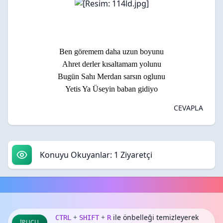
Ben göremem daha uzun boyunu
Ahret derler kısaltamam yolunu
Bugün Sahı Merdan sarsın oglunu
Yetis Ya Üseyin baban gidiyo
CEVAPLA
Konuyu Okuyanlar: 1 Ziyaretçi
+
+
ile önbelleği temizleyerek
CTRL
SHIFT
R
İPUCU