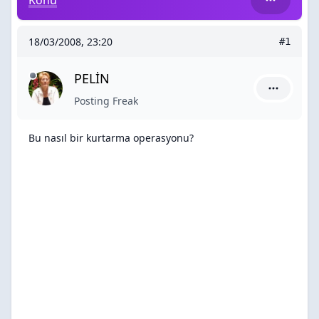
Konu
18/03/2008, 23:20
#1
PELİN
PELİN için
Posting Freak
Bu nasıl bir kurtarma operasyonu?