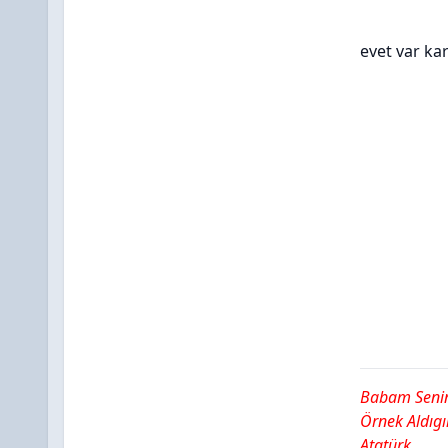
evet var k
Babam Senin
Örnek Aldıg
Atatürk