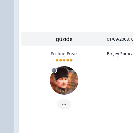
güzide
01/09/2008, 
Posting Freak
Birşey Sorac
güzide için ayrıntılar