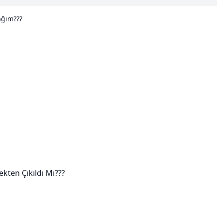
ağım???
kten Çıkıldı Mı???