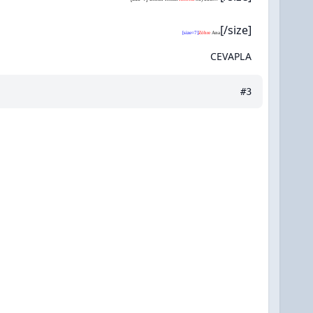
[/size]
[size=7]
Zöhre
Ana
CEVAPLA
#3