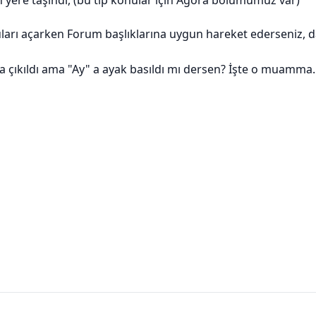
yere taşındı, (bu tip konular için Agora bölümümüz var)
ları açarken Forum başlıklarına uygun hareket ederseniz, 
 çıkıldı ama "Ay" a ayak basıldı mı dersen? İşte o muamma.