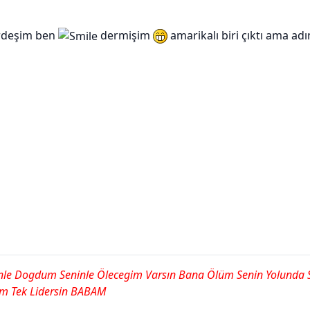
ardeşim ben
dermişim
amarikalı biri çıktı ama ad
le Dogdum Seninle Ölecegim Varsın Bana Ölüm Senin Yolunda Se
ım Tek Lidersin BABAM