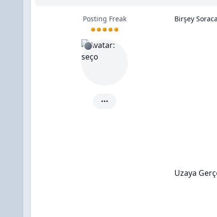
Posting Freak
Birşey Sorac
seço için ayrıntılar
Uzaya Gerçe