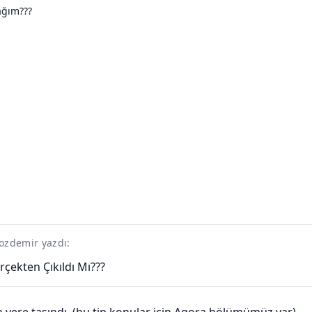
ağım???
ozdemir yazdı:
çekten Çıkıldı Mı???