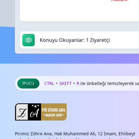
Konuyu Okuyanlar: 1 Ziyaretçi
+
+
ile önbelleği temizleyerek say
İPUCU
CTRL
SHIFT
R
Pirimiz Zöhre Ana, Hak Muhammed Ali, 12 İmam, Ehlibeyt