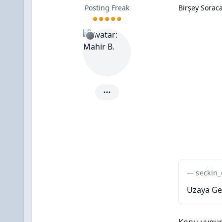
Posting Freak
Birşey Sorac
Mahir B. için ayrıntılar
seckin_
Uzaya Ger