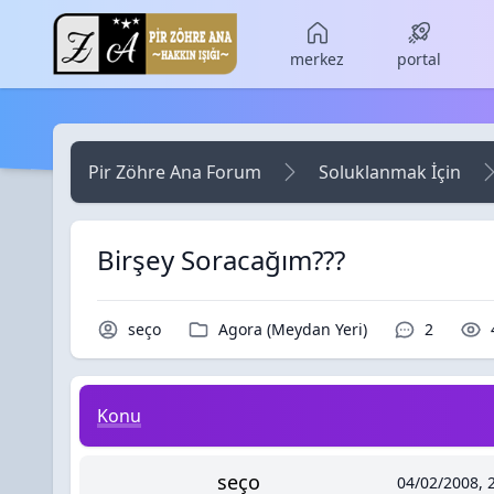
Skip to main content
merkez
portal
Pir Zöhre Ana Forum
Soluklanmak İçin
Birşey Soracağım???
Konu Sahibi / Yazar
Kategori / Forum
Yorumlar 
seço
Agora (Meydan Yeri)
2
Birşey Soracağım???
Konu
seço
04/02/2008, 