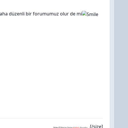
daha düzenli bir forumumuz olur de mi
[/size]
[size=7]
"Benim Testim
Kerbela
Suyudur...
"