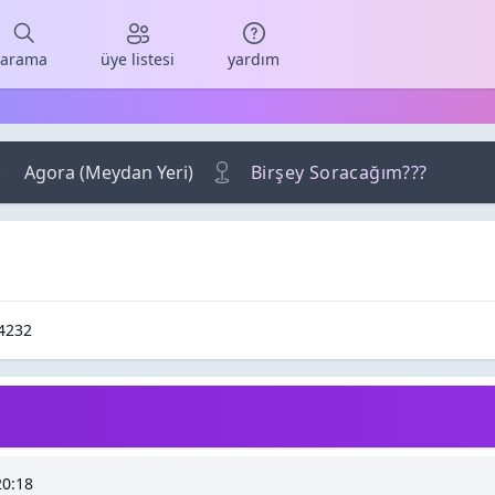
arama
üye listesi
yardım
Agora (Meydan Yeri)
Birşey Soracağım???
/ Cevaplar
Okunma / Görüntüleme
4232
20:18