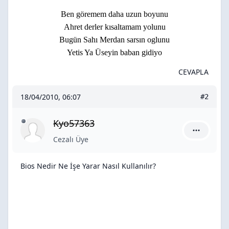
Ben göremem daha uzun boyunu
Ahret derler kısaltamam yolunu
Bugün Sahı Merdan sarsın oglunu
Yetis Ya Üseyin baban gidiyo
CEVAPLA
18/04/2010, 06:07
#2
Kyo57363
Kyo57363 i
Cezalı Üye
Bios Nedir Ne İşe Yarar Nasıl Kullanılır?