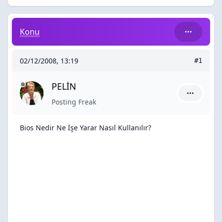
Bios Nedir Ne İşe Yarar Nasıl Kullanılır?
Konu
02/12/2008, 13:19
#1
PELİN
PELİN için
Posting Freak
Bios Nedir Ne İşe Yarar Nasıl Kullanılır?