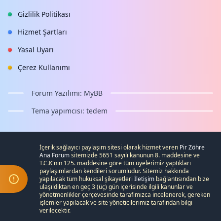
Gizlilik Politikası
Hizmet Şartları
Yasal Uyarı
Çerez Kullanımı
Forum Yazılımı:
MyBB
Tema yapımcısı:
tedem
İçerik sağlayıcı paylaşım sitesi olarak hizmet veren
Pir Zöhre
Ana Forum
sitemizde 5651 sayılı kanunun 8. maddesine ve
T.C.K
'nın 125. maddesine göre tüm üyelerimiz yaptıkları
paylaşımlardan kendileri sorumludur. Sitemiz hakkında
yapılacak tüm hukuksal şikayetleri
İletişim
bağlantısından bize
ulaşıldıktan en geç 3 (üç) gün içerisinde ilgili kanunlar ve
yönetmenlikler çerçevesinde tarafımızca incelenerek, gereken
işlemler yapılacak ve site yöneticilerimiz tarafından bilgi
verilecektir.