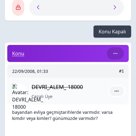
Konu Kapalı
bayandan evliya geçmiştarihlerde varmıdır. varsa kim
Konu
22/09/2008, 01:33
#1
DEVRI_ALEM_ 18000
DEVRI_ALE
Cezalı Üye
bayandan evliya geçmiştarihlerde varmıdır. varsa
kimdir veya kimler? günümüzde varmıdır?