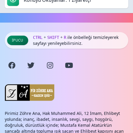
Konuyu Okuyanlar: 1 Ziyaretçi
+
+
ile önbelleği temizleyerek
CTRL
SHIFT
R
İPUCU
sayfayı yenileyebilirsiniz.
Pirimiz Zöhre Ana, Hak Muhammed Ali, 12 İmam, Ehlibeyt
yolunda; inanç, ibadet, insanlık, sevgi, saygı, hoşgörü,
doğruluk, dürüstlük içinde; Mustafa Kemal Atatürk’ün
sancağı altında topluma ışık saçan ve Ehlibeyt kapısını açan