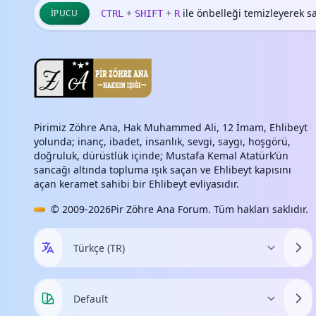
+
+
ile önbelleği temizleyerek say
İPUCU
CTRL
SHIFT
R
Pirimiz Zöhre Ana, Hak Muhammed Ali, 12 İmam, Ehlibeyt
yolunda; inanç, ibadet, insanlık, sevgi, saygı, hoşgörü,
doğruluk, dürüstlük içinde; Mustafa Kemal Atatürk’ün
sancağı altında topluma ışık saçan ve Ehlibeyt kapısını
açan keramet sahibi bir Ehlibeyt evliyasıdır.
© 2009-2026
Pir Zöhre Ana Forum
. Tüm hakları saklıdır.