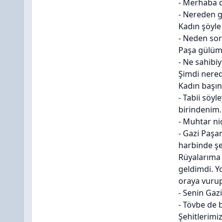
- Merhaba d
- Nereden g
Kadın şöyle 
- Neden sor
Paşa gülüm
- Ne sahibiy
Şimdi nered
Kadın başını
- Tabii söy
birindenim.
- Muhtar ni
- Gazi Paşa
harbinde şe
Rüyalarıma 
geldimdi. Y
oraya vuru
- Senin Gazi
- Tövbe de b
Şehitlerimi