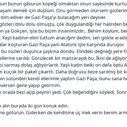
unun bunun gâvurun köpeği olmaktan onun sayesinde kurtul
paşam demek için düştüm. Onu görmeden ölürsem gözlerim a
rdım ediver de Gazi Paşa'yı bulacağım yeri deyiver.
gözleri dolu dolu olmuştu, çok duygulandığı her halinden be
n ya Gökçen, işte bu bizim insanimizdir... Benim köylüm, be
. Yaşlı kadının elini tuttum anacığım dedim, sen gökte aradığ
dar koşturan Gazi Paşa yani Atatürk işte karşında duruyor.
 bu sözleri duyunca şaşkına döndü. Elindeki değneği yere fı
llerine sarıldı. Görülecek bir manzaraydı bu. İkisi de ağlıyordu
i sarmaş dolaş ağlıyorlardı. Yaşlı kadın belki on defa öptü At
 küçük bir paket çıkarttı. Daha doğrusu beze sarılmış bir kö
min sütünden kendi ellerimle yaptım Gazi Paşa, bunu sana h
eversen gene yapıp getiririm.
orada bezi açıp peyniri yedi. Çok beğendiğini söyledi. Sonra
ı alın burada iki gün konuk edin.
e götürün. Giderken de kendisine üç inek verin benim arm