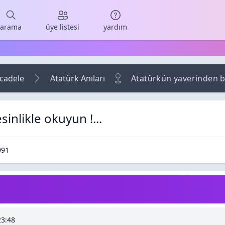
arama
üye listesi
yardım
ücadele
Atatürk Anıları
Atatürkün yaverinden bir
inlikle okuyun !...
 Cevaplar
kunma / Görüntüleme
991
...
23:48