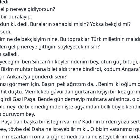
edi.
elip nereye gidiyorsun?
bir duralayıp;
dun ki, dedi. Buraların sahabisi misin? Yoksa bekçisi mi?
sedi.
im ne de bekçisiyim nine. Bu topraklar Türk milletinin malıdır
en gelip nereye gittiğini söyleyecek misin?
 salladı.
leyeceğim, ben Sincan'ın köylerindenim bey, otun güç bittiği, 
 Bizim muhtar bana bilet aldı trene bindirdi, kodum Angara
çin Ankara'ya gönderdi seni?
mızı görmem için. Başını pek ağrıttım da... Benim iki oğlum 
hit düştü. Memleketi gâvurdan gurtaran kişiyi bir kez gö
girdi Gazi Paşa. Bende gün demeyip muhtara anlatinca, o da b
olu neyi de bilemediğimden işte ağşamdan belli böyle kend
p duruyom bey.
 Paşa'dan başka bir isteğin var mı? Kadının birden yüzü sertl
ey, tövbe de! Daha ne isteyebilirim ki.. O bizim vatanımızı g
zin mezarlarını onlara çiğnetmedi daha ne isteyebilirim ond