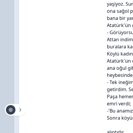
yaşiyoz. S
ona sağol 
bana bir ya
Atatürk'ün 
- Görüyorsu
Attan indim
buralara ka
Köylü kadın
Atatürk'ün e
ana oğul gib
heybesinden
- Tek ineği
getirdim. S
Paşa hemen 
emri verdi;
-'Bu anamız
Sonra köyün
alıntıdır...