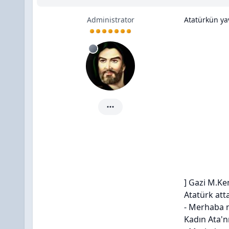
Administrator
Atatürkün yav
SuLTann için ayrıntılar
] Gazi M.Kem
Atatürk att
- Merhaba n
Kadın Ata'n