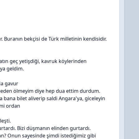
. Buranın bekçisi de Türk milletinin kendisidir.
atın geç yetişdiği, kavruk köylerinden
'ya geldim.
da gavur
rmeden ölmeyim diye hep dua ettim durdum.
ana bilet aliverip saldi Angara'ya, giceleyin
imi ordan
eşti.
urtardı. Bizi düşmanın elinden gurtardı.
an? Onun sayesinde şimdi istediğimiz gibi