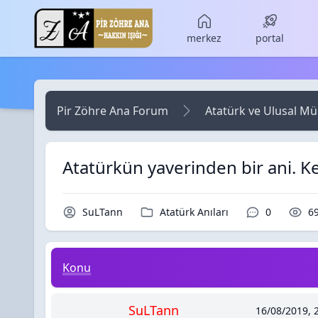
Skip to main content
merkez
portal
Pir Zöhre Ana Forum
Atatürk ve Ulusal M
Atatürkün yaverinden bir ani. Kes
Konu Sahibi / Yazar
Kategori / Forum
Yorumlar /
O
SuLTann
Atatürk Anıları
0
6
Atatürkün yaverinden bir ani. Kesinlikle okuyun !
Konu
SuLTann
16/08/2019, 