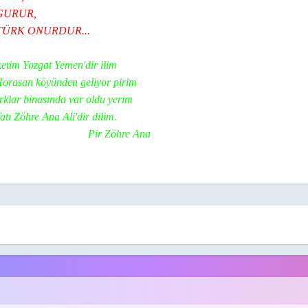
GURUR,
ÜRK
ONURDUR...
tim Yozgat Yemen'dir ilim
öyünden geliyor pirim
nasında var oldu yerim
re Ana Ali'dir dilim.
 Zöhre Ana