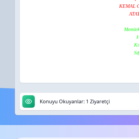
KEMAL
ATAT
Memleke
Horasan k
Kırklar bi
Sıfatı Zöh
Pir
Konuyu Okuyanlar: 1 Ziyaretçi