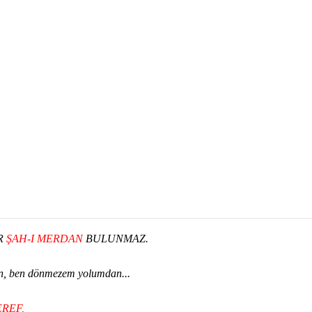
R
ŞAH-I MERDAN
BULUNMAZ.
, ben dönmezem yolumdan...
EREF,