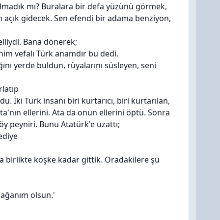
madık mı? Buralara bir defa yüzünü görmek,
çık gidecek. Sen efendi bir adama benziyon,
lliydi. Bana dönerek;
nim vefalı Türk anamdır bu dedi.
ını yerde buldun, rüyalarını süsleyen, seni
rlatıp
. İki Türk insanı biri kurtarıcı, biri kurtarılan,
a'nın ellerini. Ata da onun ellerini öptü. Sonra
y peyniri. Bunu Atatürk'e uzattı;
ediye
 birlikte köşke kadar gittik. Oradakilere şu
ağanım olsun.'