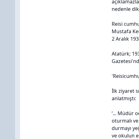
açıklamazlar
nedenle dik
Reisi cumhu
Mustafa K
2 Aralık 19
Atatürk; 193
Gazetesi'nd
'Reisicumhur
İlk ziyaret
anlatmıştı:
‘... Müdür 
oturmalı ve
durmayı yeğl
ve okulun e