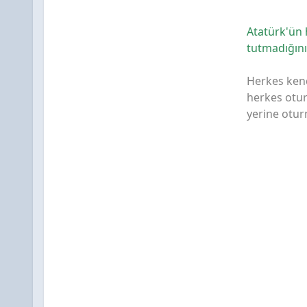
Atatürk'ün 
tutmadığını 
Herkes kend
herkes otur
yerine otur