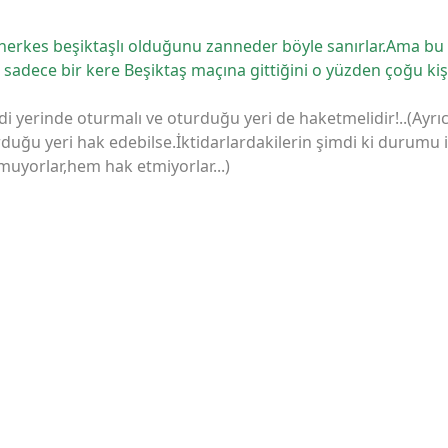
herkes beşiktaşlı olduğunu zanneder böyle sanırlar.Ama bu
sadece bir kere Beşiktaş maçına gittiğini o yüzden çoğu kişin
i yerinde oturmalı ve oturduğu yeri de haketmelidir!..(Ayrıc
duğu yeri hak edebilse.İktidarlardakilerin şimdi ki durumu
muyorlar,hem hak etmiyorlar...)