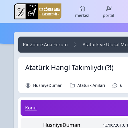
Skip to main content
merkez
portal
Pir Zöhre Ana Forum
Atatürk ve Ulusal M
Atatürk Hangi Takımlıydı (?!)
Konu Sahibi / Yazar
Kategori / Forum
Yoru
HüsniyeDuman
Atatürk Anıları
6
Atatürk Hangi Takımlıydı (?!)
Konu
HüsniyeDuman
13/06/2010, 