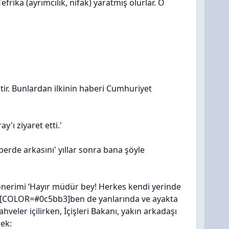
 Tefrika (ayrımcılık, nifak) yaratmış olurlar. O
ştir. Bunlardan ilkinin haberi Cumhuriyet
'ı ziyaret etti.'
perde arkasını' yıllar sonra bana şöyle
 önerimi ‘Hayır müdür bey! Herkes kendi yerinde
den [COLOR=#0c5bb3]ben de yanlarında ve ayakta
veler içilirken, İçişleri Bakanı, yakın arkadaşı
rek: