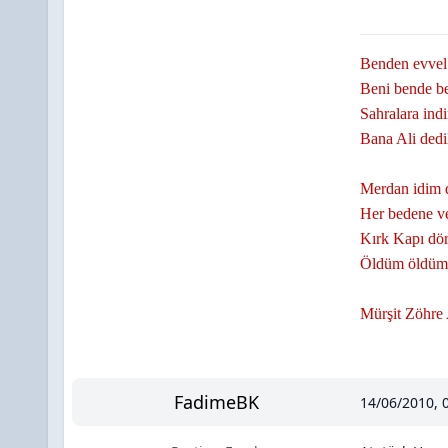
Benden evvel
Beni bende b
Sahralara in
Bana Ali dedi
Merdan idim d
Her bedene v
Kırk Kapı dö
Öldüm öldüm 
Mürşit Zöhre 
FadimeBK
14/06/2010, 