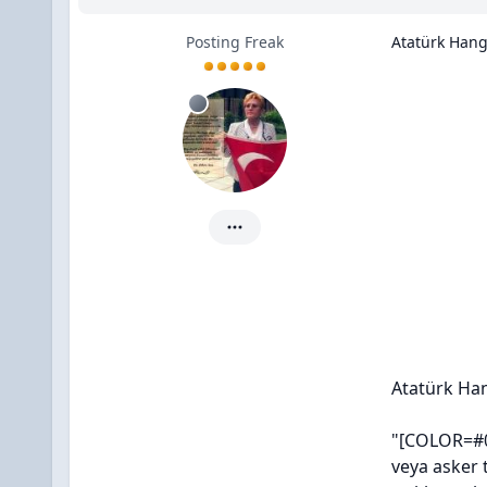
Posting Freak
Atatürk Hangi
HüsniyeDuman için ayrıntılar
Atatürk Han
"[COLOR=#0
veya asker 