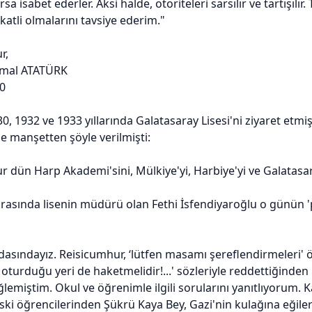
sa isabet ederler. Aksi halde, otoriteleri sarsılır ve tartışılır.
katli olmalarını tavsiye ederim."
r,
emal ATATÜRK
30
0, 1932 ve 1933 yıllarında Galatasaray Lisesi'ni ziyaret etmi
e manşetten şöyle verilmişti:
 dün Harp Akademi'sini, Mülkiye'yi, Harbiye'yi ve Galatasaray
 sırasında lisenin müdürü olan Fethi İsfendiyaroğlu o günün '
odasındayız. Reisicumhur, ‘lütfen masamı şereflendirmeleri'
 oturduğu yeri de haketmelidir!...' sözleriyle reddettiğin
emiştim. Okul ve öğrenimle ilgili sorularını yanıtlıyorum. Kah
ski öğrencilerinden Şükrü Kaya Bey, Gazi'nin kulağına eğile