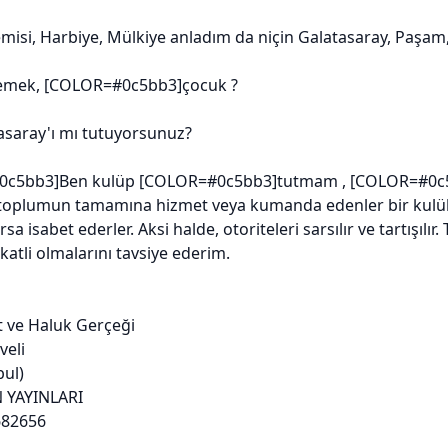
isi, Harbiye, Mülkiye anladım da niçin Galatasaray, Paşam, 
demek, [COLOR=#0c5bb3]çocuk ?
tasaray'ı mı tutuyorsunuz?
0c5bb3]Ben kulüp [COLOR=#0c5bb3]tutmam , [COLOR=#0c5bb3
toplumun tamamına hizmet veya kumanda edenler bir kulübü
sa isabet ederler. Aksi halde, otoriteleri sarsılır ve tartışılır.
katli olmalarını tavsiye ederim.
et ve Haluk Gerçeği
veli
bul)
YAYINLARI
682656