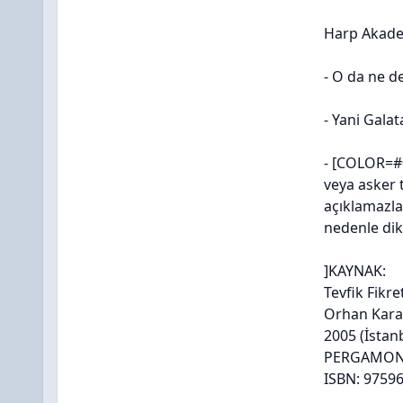
Harp Akadem
- O da ne 
- Yani Gala
- [COLOR=#
veya asker 
açıklamazlar
nedenle dik
]KAYNAK:
Tevfik Fikr
Orhan Kara
2005 (İstan
PERGAMON 
ISBN: 9759