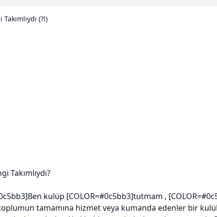
 Takımlıydı (?!)
gi Takımlıydı?
c5bb3]Ben kulüp [COLOR=#0c5bb3]tutmam , [COLOR=#0c5bb3
toplumun tamamına hizmet veya kumanda edenler bir kulübü