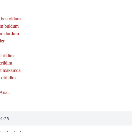
 ben oldum
en buldum
dim durdum
ler
irildim
erildim
rt makamda
dirildim.
Ana..
01:25