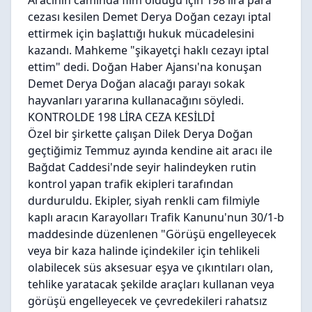
Aracının camında film olduğu için 198 lira para
cezası kesilen Demet Derya Doğan cezayı iptal
ettirmek için başlattığı hukuk mücadelesini
kazandı. Mahkeme
"şikayetçi haklı cezayı iptal
ettim"
dedi. Doğan Haber Ajansı'na konuşan
Demet Derya Doğan alacağı parayı sokak
hayvanları yararına kullanacağını söyledi.
KONTROLDE 198 LİRA CEZA KESİLDİ
Özel bir şirkette çalışan Dilek Derya Doğan
geçtiğimiz Temmuz ayında kendine ait aracı ile
Bağdat Caddesi'nde seyir halindeyken rutin
kontrol yapan trafik ekipleri tarafından
durduruldu. Ekipler, siyah renkli cam filmiyle
kaplı aracın Karayolları Trafik Kanunu'nun 30/1-b
maddesinde düzenlenen "Görüşü engelleyecek
veya bir kaza halinde içindekiler için tehlikeli
olabilecek süs aksesuar eşya ve çıkıntıları olan,
tehlike yaratacak şekilde araçları kullanan veya
görüşü engelleyecek ve çevredekileri rahatsız