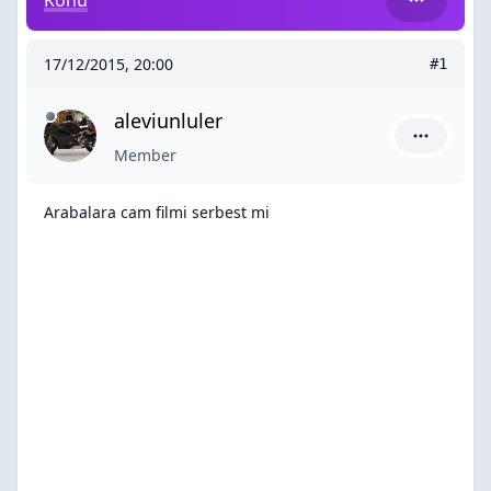
Konu
17/12/2015, 20:00
#1
aleviunluler
aleviunlul
Member
Arabalara cam filmi serbest mi