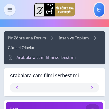
Skip to main content
Menü
Pir Zöhre Ana Forum
İnsan ve Toplum
Güncel Olaylar
Arabalara cam filmi serbest mi
Arabalara cam filmi serbest mi
Arabalara cam filmi serbest mi