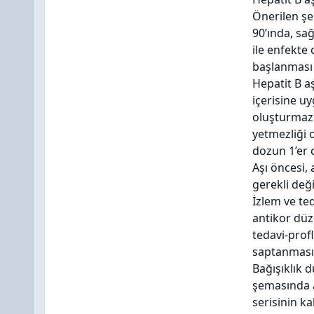
Önerilen şe
90’ında, sa
ile enfekte
başlanması 
Hepatit B aş
içerisine u
oluşturmaz. 
yetmezliği 
dozun 1’er c
Aşı öncesi,
gerekli deği
İzlem ve te
antikor düz
tedavi-prof
saptanması 
Bağışıklık 
şemasında a
serisinin k