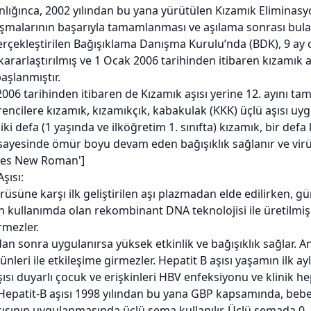
nlığınca, 2002 yılından bu yana yürütülen Kızamık Elimina
ışmalarının başarıyla tamamlanması ve aşılama sonrası bula
erçekleştirilen Bağışıklama Danışma Kurulu’nda (BDK), 9 ay o
 kararlaştırılmış ve 1 Ocak 2006 tarihinden itibaren kızamık 
aşlanmıştır.
06 tarihinden itibaren de Kızamık aşısı yerine 12. ayını ta
ğrencilere kızamık, kızamıkçık, kabakulak (KKK) üçlü aşısı uy
iki defa (1 yaşında ve ilköğretim 1. sınıfta) kızamık, bir def
sayesinde ömür boyu devam eden bağışıklık sağlanır ve virü
es New Roman']
şısı:
irüsüne karşı ilk geliştirilen aşı plazmadan elde edilirken, 
n kullanımda olan rekombinant DNA teknolojisi ile üretilmiş H
rmezler.
n sonra uygulanırsa yüksek etkinlik ve bağışıklık sağlar. A
eri ile etkileşime girmezler. Hepatit B aşısı yaşamın ilk ayla
şısı duyarlı çocuk ve erişkinleri HBV enfeksiyonu ve klinik h
epatit-B aşısı 1998 yılından bu yana GBP kapsamında, bebe
ısının uygulanmasında üçlü şema kullanılır. Üçlü şemada 0., 1