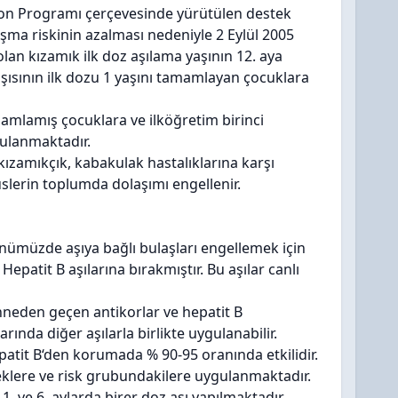
syon Programı çerçevesinde yürütülen destek
şma riskinin azalması nedeniyle 2 Eylül 2005
lan kızamık ilk doz aşılama yaşının 12. aya
aşısının ilk dozu 1 yaşını tamamlayan çocuklara
mamlamış çocuklara ve ilköğretim birinci
gulanmaktadır.
a kızamıkçık, kabakulak hastalıklarına karşı
slerin toplumda dolaşımı engellenir.
günümüzde aşıya bağlı bulaşları engellemek için
epatit B aşılarına bırakmıştır. Bu aşılar canlı
nneden geçen antikorlar ve hepatit B
rında diğer aşılarla birlikte uygulanabilir.
epatit B‘den korumada % 90-95 oranında etkilidir.
klere ve risk grubundakilere uygulanmaktadır.
. ve 6. aylarda birer doz aşı yapılmaktadır.