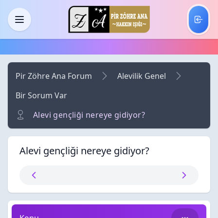
Skip to main content
Menü
Pir Zöhre Ana Forum
Alevilik Genel
Bir Sorum Var
Alevi gençliği nereye gidiyor?
Alevi gençliği nereye gidiyor?
Alevi gençliği nereye gidiyor?