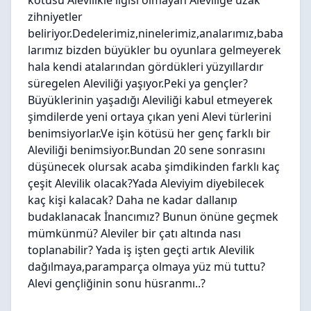
kötüsü Alevilikle ilgisi olmayan Aleviliğe uzak
zihniyetler
beliriyor.Dedelerimiz,ninelerimiz,analarımız,baba
larımız bizden büyükler bu oyunlara gelmeyerek
hala kendi atalarından gördükleri yüzyıllardır
süregelen Aleviliği yaşıyor.Peki ya gençler?
Büyüklerinin yaşadığı Aleviliği kabul etmeyerek
şimdilerde yeni ortaya çıkan yeni Alevi türlerini
benimsiyorlar.Ve işin kötüsü her genç farklı bir
Aleviliği benimsiyor.Bundan 20 sene sonrasını
düşünecek olursak acaba şimdikinden farklı kaç
çeşit Alevilik olacak?Yada Aleviyim diyebilecek
kaç kişi kalacak? Daha ne kadar dallanıp
budaklanacak İnancımız? Bunun önüne geçmek
mümkünmü? Aleviler bir çatı altında nası
toplanabilir? Yada iş işten geçti artık Alevilik
dağılmaya,paramparça olmaya yüz mü tuttu?
Alevi gençliğinin sonu hüsranmı..?