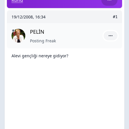
Konu
19/12/2008, 16:34
#1
PELİN
PELİN için
Posting Freak
Alevi gençliği nereye gidiyor?