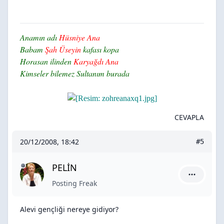
Anamın adı
Hüsniye Ana
Babam
Şah Üseyin
kafası kopa
Horasan ilinden
Karyağdı Ana
Kimseler bilemez Sultanım burada
CEVAPLA
20/12/2008, 18:42
#5
PELİN
PELİN için
Posting Freak
Alevi gençliği nereye gidiyor?