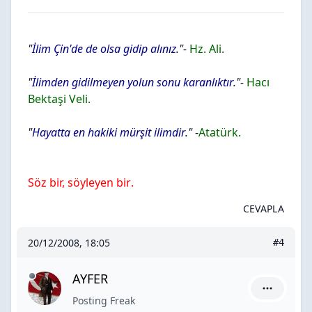
"
İlim Çin'de de olsa gidip alınız
."-
Hz. Ali.
"
İlimden gidilmeyen yolun sonu karanlıktır
."-
Hacı
Bektaşi Veli.
"
Hayatta en hakiki mürşit ilimdir
."
-
Atatürk.
Söz bir, söyleyen bir
.
CEVAPLA
20/12/2008, 18:05
#4
AYFER
AYFER için
Posting Freak