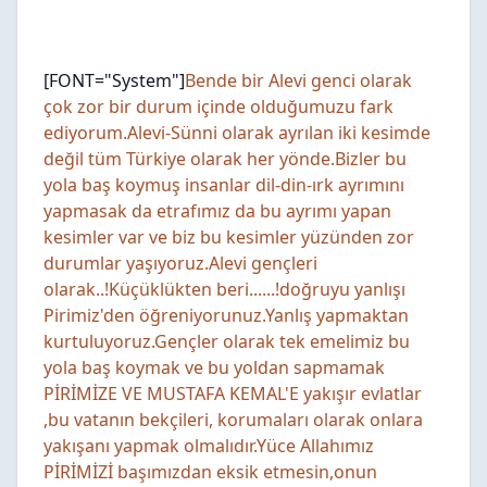
[FONT="System"]
Bende bir Alevi genci olarak
çok zor bir durum içinde olduğumuzu fark
ediyorum.Alevi-Sünni olarak ayrılan iki kesimde
değil tüm Türkiye olarak her yönde.Bizler bu
yola baş koymuş insanlar dil-din-ırk ayrımını
yapmasak da etrafımız da bu ayrımı yapan
kesimler var ve biz bu kesimler yüzünden zor
durumlar yaşıyoruz.Alevi gençleri
olarak..!Küçüklükten beri......!doğruyu yanlışı
Pirimiz'den öğreniyorunuz.Yanlış yapmaktan
kurtuluyoruz.Gençler olarak tek emelimiz bu
yola baş koymak ve bu yoldan sapmamak
PİRİMİZE VE MUSTAFA KEMAL'E yakışır evlatlar
,bu vatanın bekçileri, korumaları olarak onlara
yakışanı yapmak olmalıdır.Yüce Allahımız
PİRİMİZİ başımızdan eksik etmesin,onun