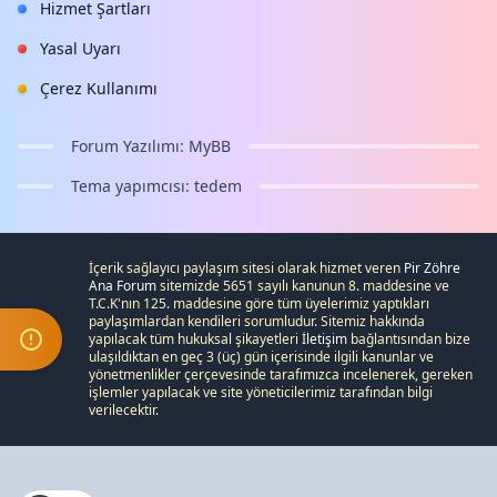
Hizmet Şartları
Yasal Uyarı
Çerez Kullanımı
Forum Yazılımı:
MyBB
Tema yapımcısı:
tedem
İçerik sağlayıcı paylaşım sitesi olarak hizmet veren
Pir Zöhre
Ana Forum
sitemizde 5651 sayılı kanunun 8. maddesine ve
T.C.K
'nın 125. maddesine göre tüm üyelerimiz yaptıkları
paylaşımlardan kendileri sorumludur. Sitemiz hakkında
yapılacak tüm hukuksal şikayetleri
İletişim
bağlantısından bize
ulaşıldıktan en geç 3 (üç) gün içerisinde ilgili kanunlar ve
yönetmenlikler çerçevesinde tarafımızca incelenerek, gereken
işlemler yapılacak ve site yöneticilerimiz tarafından bilgi
verilecektir.