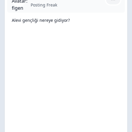
figen için
Posting Freak
Alevi gençliği nereye gidiyor?